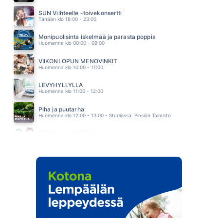
KAHDESTAAN
IDA PAUL & KALLE LINDROTH
SUN Viihteelle -toivekonsertti
03.28
Tänään klo 18:00 - 23:00
Monipuolisinta iskelmää ja parasta poppia
Huomenna klo 00:00 - 09:00
VIIKONLOPUN MENOVINKIT
Huomenna klo 10:00 - 11:00
LEVYHYLLYLLÄ
Huomenna klo 11:00 - 12:00
Piha ja puutarha
Huomenna klo 12:00 - 13:00 - Studiossa: Pinsiön Taimisto
SUN Suosikit TOP 20
Huomenna klo 14:00 - 16:00