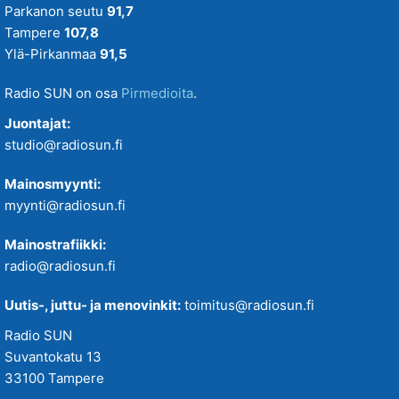
Parkanon seutu
91,7
Tampere
107,8
Ylä-Pirkanmaa
91,5
Radio SUN on osa
Pirmedioita
.
Juontajat:
studio@radiosun.fi
Mainosmyynti:
myynti@radiosun.fi
Mainostrafiikki:
radio@radiosun.fi
Uutis-, juttu- ja menovinkit:
toimitus@radiosun.fi
Radio SUN
Suvantokatu 13
33100 Tampere