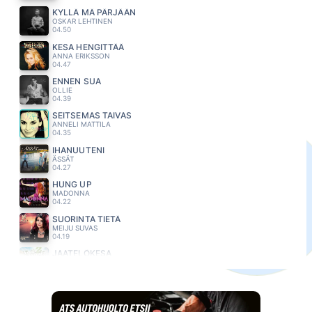
KYLLÄ MÄ PÄRJÄÄN
OSKAR LEHTINEN
04.50
KESA HENGITTÄÄ
ANNA ERIKSSON
04.47
ENNEN SUA
OLLIE
04.39
SEITSEMAS TAIVAS
ANNELI MATTILA
04.35
IHANUUTENI
ÄSSÄT
04.27
HUNG UP
MADONNA
04.22
SUORINTA TIETÄ
MEIJU SUVAS
04.19
JAATELÖKESA
JUKKA POIKA
04.12
OLEN ONNELLINEN
S.I.G
04.09