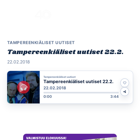
Skip
to
Menu
content
TAMPEREENKIÄLISET UUTISET
Tampereenkiäliset uutiset 22.2.
22.02.2018
Tampereenkiäliset uutiset
Tampereenkiäliset uutiset 22.2.
22.02.2018
0:00
3:44