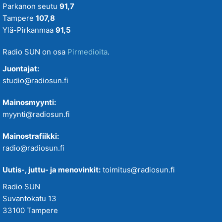
Parkanon seutu
91,7
Tampere
107,8
Ylä-Pirkanmaa
91,5
Radio SUN on osa
Pirmedioita
.
Juontajat:
studio@radiosun.fi
Mainosmyynti:
myynti@radiosun.fi
Mainostrafiikki:
radio@radiosun.fi
Uutis-, juttu- ja menovinkit:
toimitus@radiosun.fi
Radio SUN
Suvantokatu 13
33100 Tampere