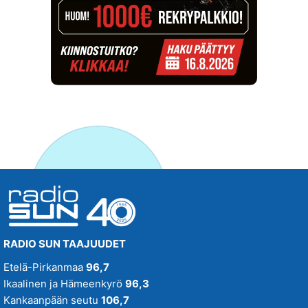
RADIO SUN TAAJUUDET
Etelä-Pirkanmaa
96,7
Ikaalinen ja Hämeenkyrö
96,3
Kankaanpään seutu
106,7