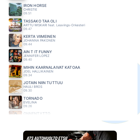
IRON HORSE
CHRISTIE
09.51
TÄSSÄKÖ TÄÄ OLI
ARTTU WISKARI feat. Leavings-Orkesteri
09.47
KERTA VIIMEINEN
JOHANNA PAKONEN
09.44
AIN T IT FUNNY
JENNIFER LOPEZ
09.40
MIHIN KAARNALAIVAT KATOAA
JOEL HALLIKAINEN
09.34
JOTAIN NIIN TUTTUU
HAULI BROS
09.30
TORNADO
EVELINA
09.26
ONNENTYTTÖ
MIKKO KUUSTONEN
09.23
KUUMA KESÄ
POPEDA
09.17