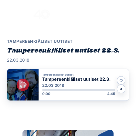
Skip
to
Menu
content
TAMPEREENKIÄLISET UUTISET
Tampereenkiäliset uutiset 22.3.
22.03.2018
Tampereenkiäliset uutiset
Tampereenkiäliset uutiset 22.3.
22.03.2018
0:00
4:45