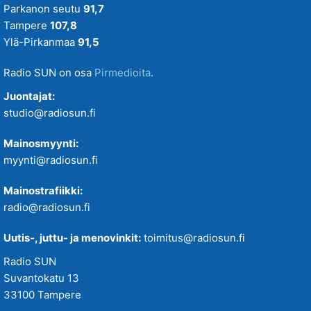
Parkanon seutu
91,7
Tampere
107,8
Ylä-Pirkanmaa
91,5
Radio SUN on osa
Pirmedioita
.
Juontajat:
studio@radiosun.fi
Mainosmyynti:
myynti@radiosun.fi
Mainostrafiikki:
radio@radiosun.fi
Uutis-, juttu- ja menovinkit:
toimitus@radiosun.fi
Radio SUN
Suvantokatu 13
33100 Tampere