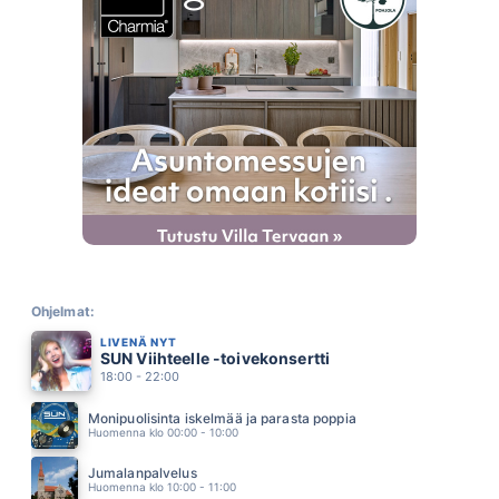
MAAILMA ILMAN SUA
EDU KETTUNEN
15.14
YLLÄSVALSSI
SOUVARIT
15.10
KAIKKI HAIPYY ON VAIN NYT
EPPU NORMAALI
15.04
YKSINKERTAISTA
PAULI HANHINIEMI
14.58
SYDÄNPUUTA
JANNE TULKKI
14.54
EN MITÄÄN, EN KETÄÄN
LAURA NÄRHI
Ohjelmat:
14.51
LIVENÄ NYT
AIVAN ERI MIES
SUN Viihteelle -toivekonsertti
JANI WICKHOLM
14.47
18:00 - 22:00
SEURAAVASSA ELAMASSA
KAIJA KOO
Monipuolisinta iskelmää ja parasta poppia
14.43
Huomenna klo 00:00 - 10:00
POHJOLA
OLLI HALONEN
Jumalanpalvelus
14.38
Huomenna klo 10:00 - 11:00