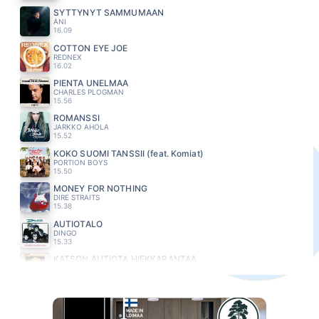
SYTTYNYT SAMMUMAAN
ANI
16.09
COTTON EYE JOE
REDNEX
16.02
PIENTA UNELMAA
CHARLES PLOGMAN
15.56
ROMANSSI
JARKKO AHOLA
15.52
KOKO SUOMI TANSSII (feat. Komiat)
PORTION BOYS
15.50
MONEY FOR NOTHING
DIRE STRAITS
15.38
AUTIOTALO
DINGO
15.33
KATSON AUTIOTA HIEKKARANTAA
KATRI HELENA
15.29
HAAVEMAA
TAUSKI JA MILLER HELENA
15.18