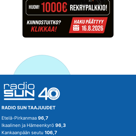
RADIO SUN TAAJUUDET
Etelä-Pirkanmaa
96,7
Ikaalinen ja Hämeenkyrö
96,3
Kankaanpään seutu
106,7