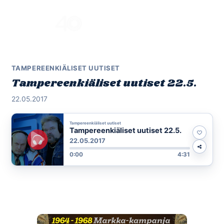
Skip
to
Menu
content
TAMPEREENKIÄLISET UUTISET
Tampereenkiäliset uutiset 22.5.
22.05.2017
Tampereenkiäliset uutiset
Tampereenkiäliset uutiset 22.5.
22.05.2017
0:00
4:31