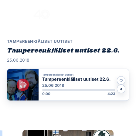
Skip
to
Menu
content
TAMPEREENKIÄLISET UUTISET
Tampereenkiäliset uutiset 22.6.
25.06.2018
Tampereenkiäliset uutiset
Tampereenkiäliset uutiset 22.6.
25.06.2018
0:00
4:23