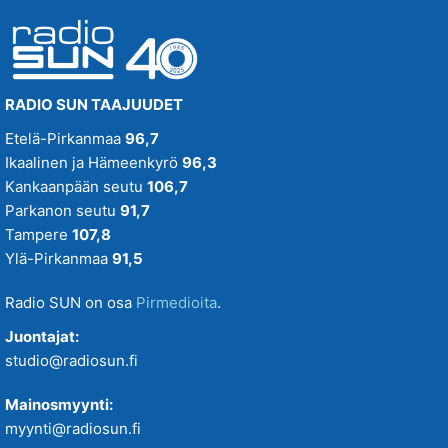
RADIO SUN TAAJUUDET
Etelä-Pirkanmaa
96,7
Ikaalinen ja Hämeenkyrö
96,3
Kankaanpään seutu
106,7
Parkanon seutu
91,7
Tampere
107,8
Ylä-Pirkanmaa
91,5
Radio SUN on osa
Pirmedioita
.
Juontajat:
studio@radiosun.fi
Mainosmyynti:
myynti@radiosun.fi