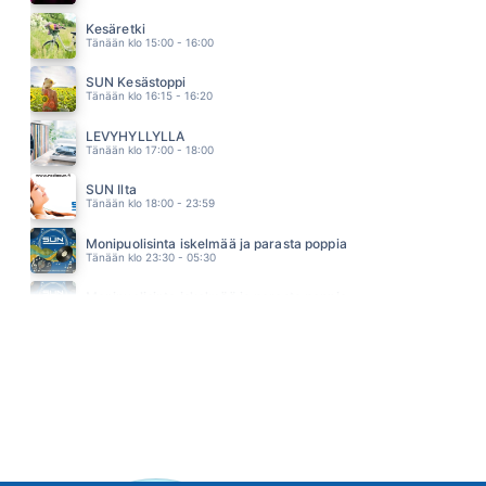
SHAPE OF MY HEART
BACKSTREET BOYS
Kesäretki
04.52
Tänään klo 15:00 - 16:00
SUN Kesästoppi
Tänään klo 16:15 - 16:20
LEVYHYLLYLLÄ
Tänään klo 17:00 - 18:00
SUN Ilta
Tänään klo 18:00 - 23:59
Monipuolisinta iskelmää ja parasta poppia
Tänään klo 23:30 - 05:30
Monipuolisinta iskelmää ja parasta poppia
Huomenna klo 00:00 - 06:00