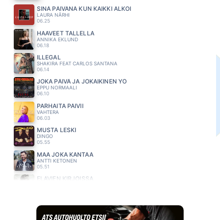
SINÄ PÄIVÄNÄ KUN KAIKKI ALKOI
LAURA NÄRHI
06.25
HAAVEET TALLELLA
ANNIKA EKLUND
06.18
ILLEGAL
SHAKIRA FEAT CARLOS SANTANA
06.14
JOKA PÄIVÄ JA JOKAIKINEN YÖ
EPPU NORMAALI
06.10
PARHAITA PÄIVII
VAHTERA
06.03
MUSTA LESKI
DINGO
05.55
MAA JOKA KANTAA
ANTTI KETONEN
05.51
ELÄVIEN KIRJOISSA
MIKKO KUUSTONEN
05.47
ÄLÄ JÄTÄ MINUA
MAMBA
05.44