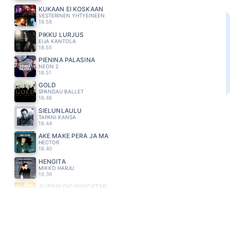
KUKAAN EI KOSKAAN
VESTERINEN YHTYEINEEN
18.58
PIKKU LURJUS
EIJA KANTOLA
18.55
PIENINÄ PALASINA
NEON 2
18.51
GOLD
SPANDAU BALLET
18.48
SIELUNLAULU
TAPANI KANSA
18.44
AKE MAKE PERA JA MA
HECTOR
18.40
HENGITÄ
MIKKO HARJU
18.36
AURINKOKUNINGATAR
VALOVUOSI
18.33
TAIVASKALLIOLLA
TOMI MARKKOLA
18.29