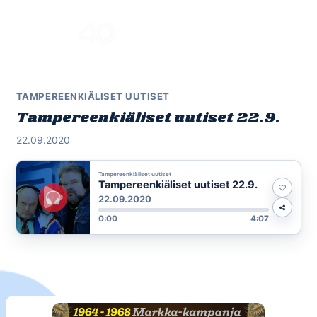
Skip
to
Menu
content
TAMPEREENKIÄLISET UUTISET
Tampereenkiäliset uutiset 22.9.
22.09.2020
Tampereenkiäliset uutiset
Tampereenkiäliset uutiset 22.9.
22.09.2020
0:00
4:07