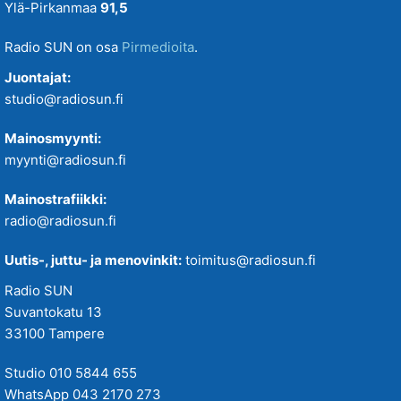
Ylä-Pirkanmaa
91,5
Radio SUN on osa
Pirmedioita
.
Juontajat:
studio@radiosun.fi
Mainosmyynti:
myynti@radiosun.fi
Mainostrafiikki:
radio@radiosun.fi
Uutis-, juttu- ja menovinkit:
toimitus@radiosun.fi
Radio SUN
Suvantokatu 13
33100 Tampere
Studio 010 5844 655
WhatsApp 043 2170 273