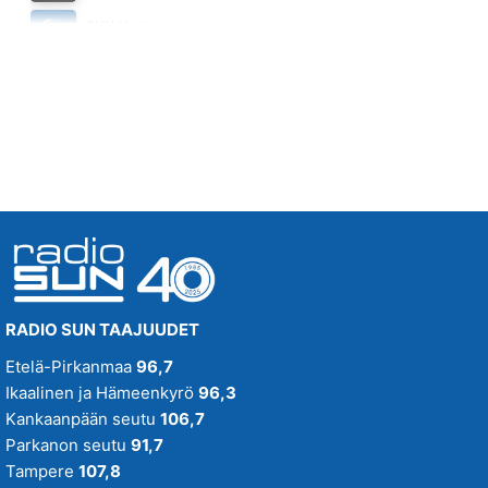
TANSSIKEIKKA
SUN Uutiset
KAI HYTTINEN
Huomenna klo 07:00 - 07:05
17.46
RADIO SUN TAAJUUDET
Etelä-Pirkanmaa
96,7
Ikaalinen ja Hämeenkyrö
96,3
Kankaanpään seutu
106,7
Parkanon seutu
91,7
Tampere
107,8