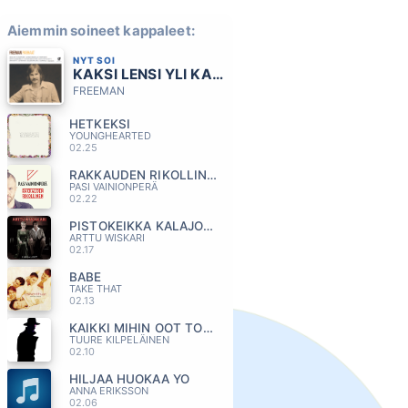
Aiemmin soineet kappaleet:
NYT SOI
KAKSI LENSI YLI KAENPESAN
FREEMAN
HETKEKSI
YOUNGHEARTED
02.25
RAKKAUDEN RIKOLLINEN
PASI VAINIONPERÄ
02.22
PISTOKEIKKA KALAJOELLE
ARTTU WISKARI
02.17
BABE
TAKE THAT
02.13
KAIKKI MIHIN OOT TOTTUNUT
TUURE KILPELÄINEN
02.10
HILJAA HUOKAA YO
ANNA ERIKSSON
02.06