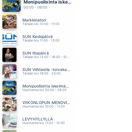
Monipuolisinta iskelmää ja parasta poppia
POING POING POING
00:00 - 06:00
IRWIN
01.35
Markkinatori
(EVERYTHING I DO) I DO IT FOR YOU
Tänään klo 10:00 - 11:00
BRYAN ADAMS
01.27
SUN Keskipäivä
SITÄ EI MUUTA MIKÄÄN
Tänään klo 11:00 - 13:00
ANTTI KETONEN
01.24
SUN Iltapäivä
EN VOI SUA OMISTAA
Tänään klo 13:00 - 18:00 - Studiossa: Kaisu Lämsä
RESSU REDFORD
01.21
SUN Viihteelle -toivekonsertti
SORMUS
Tänään klo 18:00 - 23:00
TONI ROSSI JA SINITAIVAS
01.17
Monipuolisinta iskelmää ja parasta poppia
Huomenna klo 00:00 - 09:00
VIIKONLOPUN MENOVINKIT
Huomenna klo 10:00 - 11:00
LEVYHYLLYLLÄ
Huomenna klo 11:00 - 12:00