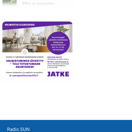
Piha ja puutarha
Huomenna klo 12:00 - 13:00 - Studiossa: Pinsiön Taimisto
Radio SUN