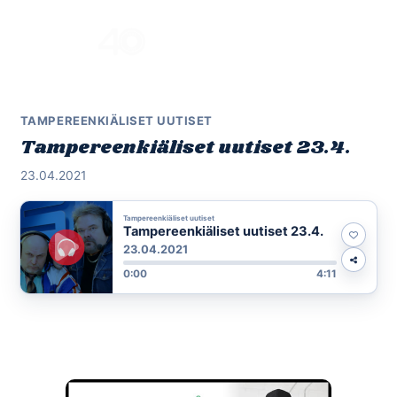
Skip
to
Menu
content
TAMPEREENKIÄLISET UUTISET
Tampereenkiäliset uutiset 23.4.
23.04.2021
Tampereenkiäliset uutiset
Tampereenkiäliset uutiset 23.4.
23.04.2021
0:00
4:11