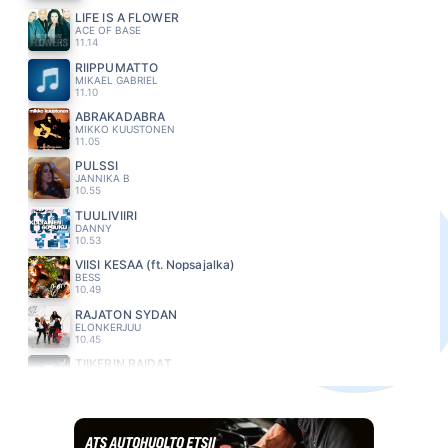
LIFE IS A FLOWER
ACE OF BASE
11.14
RIIPPUMATTO
MIKAEL GABRIEL
11.10
ABRAKADABRA
MIKKO KUUSTONEN
11.05
PULSSI
JANNIKA B
10.55
TUULIVIIRI
DANNY
10.53
VIISI KESÄÄ (ft. Nopsajalka)
BESS
10.49
RAJATON SYDAN
ELONKERJUU
10.45
TIIKERIN RAIDAT
JONNE AARON
10.41
DIANA
PAUL ANKA
10.37