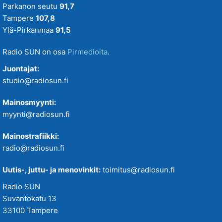
Parkanon seutu
91,7
Tampere
107,8
Ylä-Pirkanmaa
91,5
Radio SUN on osa
Pirmedioita
.
Juontajat:
studio@radiosun.fi
Mainosmyynti:
myynti@radiosun.fi
Mainostrafiikki:
radio@radiosun.fi
Uutis-, juttu- ja menovinkit:
toimitus@radiosun.fi
Radio SUN
Suvantokatu 13
33100 Tampere