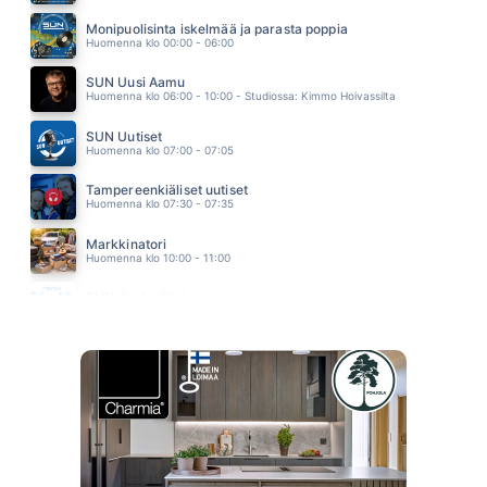
EI KENENKÄÄN MAA
FRANS HARJU
Monipuolisinta iskelmää ja parasta poppia
09.46
Huomenna klo 00:00 - 06:00
SUN Uusi Aamu
Huomenna klo 06:00 - 10:00 - Studiossa: Kimmo Hoivassilta
SUN Uutiset
Huomenna klo 07:00 - 07:05
Tampereenkiäliset uutiset
Huomenna klo 07:30 - 07:35
Markkinatori
Huomenna klo 10:00 - 11:00
SUN Keskipäivä
Huomenna klo 11:00 - 13:00