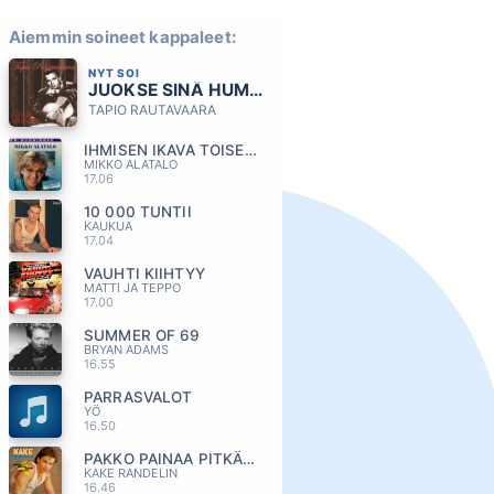
Aiemmin soineet kappaleet:
NYT SOI
JUOKSE SINÄ HUMMA
TAPIO RAUTAVAARA
IHMISEN IKAVA TOISEN LUO
MIKKO ALATALO
17.06
10 000 TUNTII
KAUKUA
17.04
VAUHTI KIIHTYY
MATTI JA TEPPO
17.00
SUMMER OF 69
BRYAN ADAMS
16.55
PARRASVALOT
YÖ
16.50
PAKKO PAINAA PITKÄÄ PÄIVÄÄ
KAKE RANDELIN
16.46