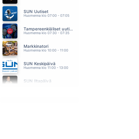
MAAILMA ON KAUNIS
SUN Uutiset
TOMMI SOIDINMÄKI
16.06
Huomenna klo 07:00 - 07:05
TULKAA TYTÖT TAKAISIN
Tampereenkiäliset uutiset
TAPANI KANSA
16.01
Huomenna klo 07:30 - 07:35
THE TRUTH
Markkinatori
JAMES BLUNT
15.56
Huomenna klo 10:00 - 11:00
TOIVON SULLE
SUN Keskipäivä
ANNE MATTILA
15.53
Huomenna klo 11:00 - 13:00
KOKO SUOMI TANSSII (feat. Komiat)
SUN Iltapäivä
PORTION BOYS
15.50
Huomenna klo 13:00 - 18:00 - Studiossa: Kaisu Lämsä