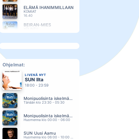
ELÄMÄ IHANIMMILLAAN
KOMIAT
16.40
BEIRAN-MIES
YÖLINTU
16.37
BENSAA SUONISSA
RAULI BADDING SOMERJOKI
16.30
KESÄLLÄ KAIKKI ON TOISIN
KIRKA
Ohjelmat:
16.27
LIVENÄ NYT
TANSSIT TALOLLA
SUN Ilta
VARJOKUVA
16.23
18:00 - 23:59
SE UNI OLIT SINÄ
Monipuolisinta iskelmää ja parasta poppia
ÄSSÄT
16.16
Tänään klo 23:30 - 05:30
BE BOP A LULA
Monipuolisinta iskelmää ja parasta poppia
SHEIDI
16.13
Huomenna klo 00:00 - 06:00
TARKENEE
SUN Uusi Aamu
JVG
16.09
Huomenna klo 06:00 - 10:00 - Studiossa: Kimmo Hoivassilta