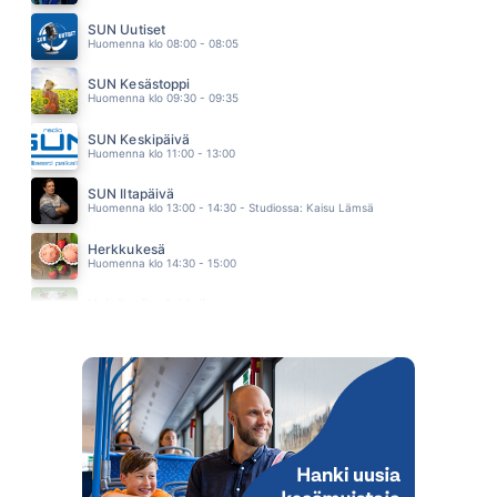
SORRY SEEMS TO BE THE HARDEST WORD
ELTON JOHN
SUN Uutiset
04.16
Huomenna klo 08:00 - 08:05
SUN Kesästoppi
Huomenna klo 09:30 - 09:35
SUN Keskipäivä
Huomenna klo 11:00 - 13:00
SUN Iltapäivä
Huomenna klo 13:00 - 14:30 - Studiossa: Kaisu Lämsä
Herkkukesä
Huomenna klo 14:30 - 15:00
Heinäpellon laidalla
Huomenna klo 15:00 - 16:00