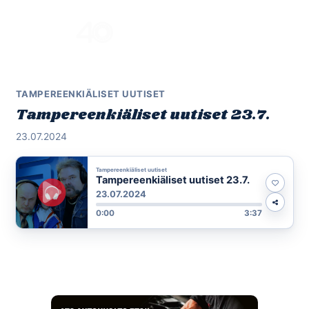
Skip
to
Menu
content
TAMPEREENKIÄLISET UUTISET
Tampereenkiäliset uutiset 23.7.
23.07.2024
Tampereenkiäliset uutiset
Tampereenkiäliset uutiset 23.7.
23.07.2024
0:00
3:37