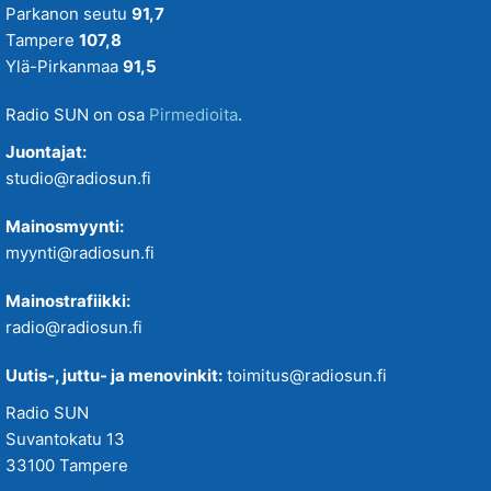
Parkanon seutu
91,7
Tampere
107,8
Ylä-Pirkanmaa
91,5
Radio SUN on osa
Pirmedioita
.
Juontajat:
studio@radiosun.fi
Mainosmyynti:
myynti@radiosun.fi
Mainostrafiikki:
radio@radiosun.fi
Uutis-, juttu- ja menovinkit:
toimitus@radiosun.fi
Radio SUN
Suvantokatu 13
33100 Tampere