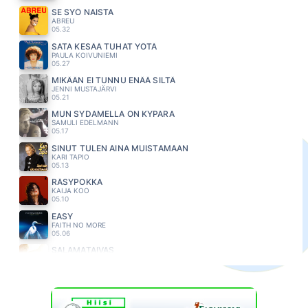
SE SYÖ NAISTA
ABREU
05.32
SATA KESÄÄ TUHAT YÖTÄ
PAULA KOIVUNIEMI
05.27
MIKÄÄN EI TUNNU ENÄÄ SILTÄ
JENNI MUSTAJÄRVI
05.21
MUN SYDAMELLA ON KYPARA
SAMULI EDELMANN
05.17
SINUT TULEN AINA MUISTAMAAN
KARI TAPIO
05.13
RÄSYPOKKA
KAIJA KOO
05.10
EASY
FAITH NO MORE
05.06
SALAMATAIVAS
LAURA VOUTILAINEN
05.02
NOCTURNE
LOIRI VESA MATTI
04.57