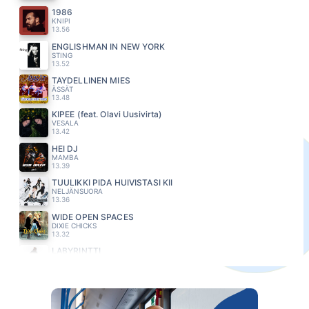
1986
KNIPI
13.56
ENGLISHMAN IN NEW YORK
STING
13.52
TÄYDELLINEN MIES
ÄSSÄT
13.48
KIPEE (feat. Olavi Uusivirta)
VESALA
13.42
HEI DJ
MAMBA
13.39
TUULIKKI PIDA HUIVISTASI KII
NELJÄNSUORA
13.36
WIDE OPEN SPACES
DIXIE CHICKS
13.32
LABYRINTTI
JENNI VARTIAINEN
13.29
SURUN PYYHIT SILMISTÄNI
KIRKA
13.25