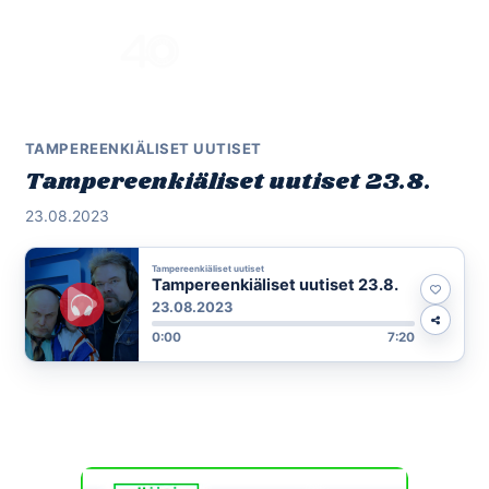
Skip
to
Menu
content
TAMPEREENKIÄLISET UUTISET
Tampereenkiäliset uutiset 23.8.
23.08.2023
Tampereenkiäliset uutiset
Tampereenkiäliset uutiset 23.8.
23.08.2023
0:00
7:20