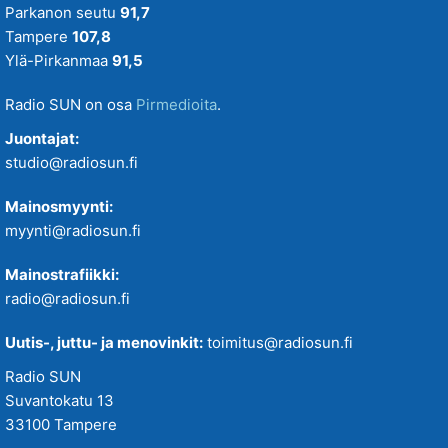
Parkanon seutu
91,7
Tampere
107,8
Ylä-Pirkanmaa
91,5
Radio SUN on osa
Pirmedioita
.
Juontajat:
studio@radiosun.fi
Mainosmyynti:
myynti@radiosun.fi
Mainostrafiikki:
radio@radiosun.fi
Uutis-, juttu- ja menovinkit:
toimitus@radiosun.fi
Radio SUN
Suvantokatu 13
33100 Tampere