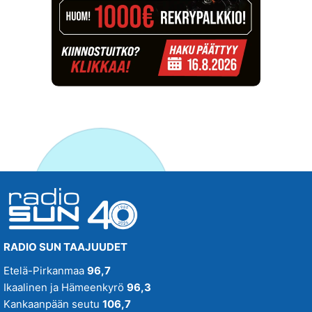
RADIO SUN TAAJUUDET
Etelä-Pirkanmaa
96,7
Ikaalinen ja Hämeenkyrö
96,3
Kankaanpään seutu
106,7