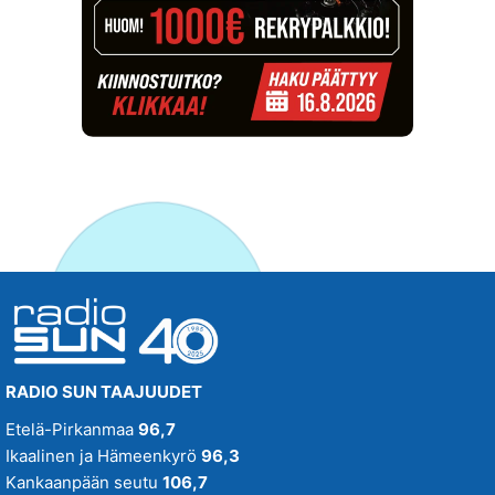
RADIO SUN TAAJUUDET
Etelä-Pirkanmaa
96,7
Ikaalinen ja Hämeenkyrö
96,3
Kankaanpään seutu
106,7