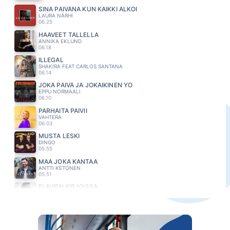
SINÄ PÄIVÄNÄ KUN KAIKKI ALKOI
LAURA NÄRHI
06.25
HAAVEET TALLELLA
ANNIKA EKLUND
06.18
ILLEGAL
SHAKIRA FEAT CARLOS SANTANA
06.14
JOKA PÄIVÄ JA JOKAIKINEN YÖ
EPPU NORMAALI
06.10
PARHAITA PÄIVII
VAHTERA
06.03
MUSTA LESKI
DINGO
05.55
MAA JOKA KANTAA
ANTTI KETONEN
05.51
ELÄVIEN KIRJOISSA
MIKKO KUUSTONEN
05.47
ÄLÄ JÄTÄ MINUA
MAMBA
05.44