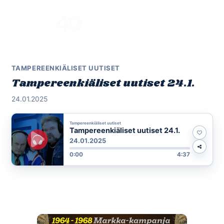
Skip
to
Menu
content
TAMPEREENKIÄLISET UUTISET
Tampereenkiäliset uutiset 24.1.
24.01.2025
Tampereenkiäliset uutiset
Tampereenkiäliset uutiset 24.1.
24.01.2025
0:00
4:37