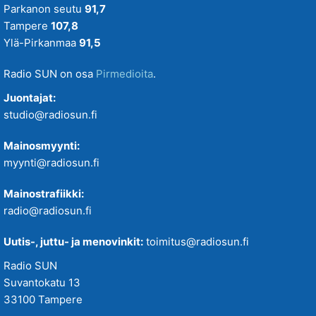
Parkanon seutu
91,7
Tampere
107,8
Ylä-Pirkanmaa
91,5
Radio SUN on osa
Pirmedioita
.
Juontajat:
studio@radiosun.fi
Mainosmyynti:
myynti@radiosun.fi
Mainostrafiikki:
radio@radiosun.fi
Uutis-, juttu- ja menovinkit:
toimitus@radiosun.fi
Radio SUN
Suvantokatu 13
33100 Tampere