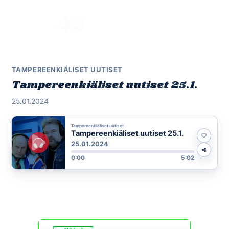
Skip
to
Menu
content
TAMPEREENKIÄLISET UUTISET
Tampereenkiäliset uutiset 25.1.
25.01.2024
Tampereenkiäliset uutiset
Tampereenkiäliset uutiset 25.1.
25.01.2024
0:00
5:02