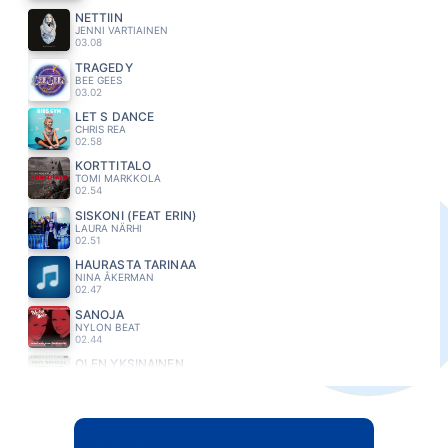
NETTIIN
JENNI VARTIAINEN
03.08
TRAGEDY
BEE GEES
03.02
LET S DANCE
CHRIS REA
02.58
KORTTITALO
TOMI MARKKOLA
02.54
SISKONI (FEAT ERIN)
LAURA NÄRHI
02.51
HAURASTA TARINAA
NINA ÅKERMAN
02.47
SANOJA
NYLON BEAT
02.44
OLEN YKSINAINEN
MONTANA TONY AND TOP SECRET
02.41
YESTERDAY ONCE MORE
CARPENTERS
02.37