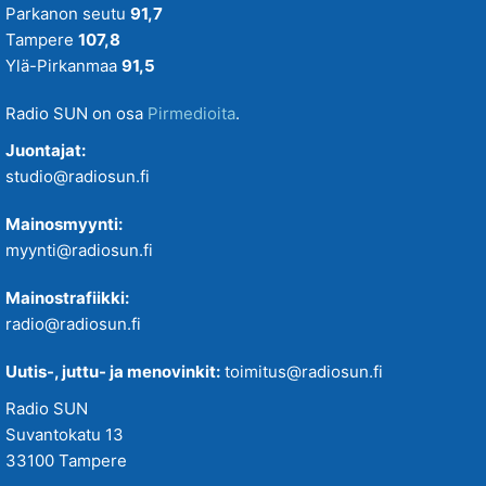
Parkanon seutu
91,7
Tampere
107,8
Ylä-Pirkanmaa
91,5
Radio SUN on osa
Pirmedioita
.
Juontajat:
studio@radiosun.fi
Mainosmyynti:
myynti@radiosun.fi
Mainostrafiikki:
radio@radiosun.fi
Uutis-, juttu- ja menovinkit:
toimitus@radiosun.fi
Radio SUN
Suvantokatu 13
33100 Tampere