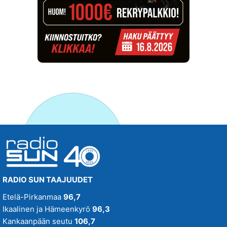
RADIO SUN TAAJUUDET
Etelä-Pirkanmaa
96,7
Ikaalinen ja Hämeenkyrö
96,3
Kankaanpään seutu
106,7