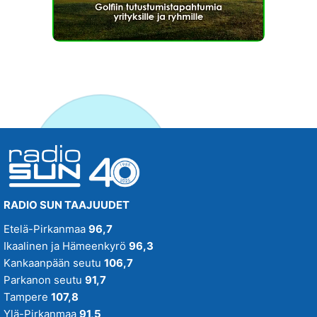
RADIO SUN TAAJUUDET
Etelä-Pirkanmaa
96,7
Ikaalinen ja Hämeenkyrö
96,3
Kankaanpään seutu
106,7
Parkanon seutu
91,7
Tampere
107,8
Ylä-Pirkanmaa
91,5