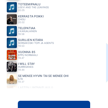
TOTEEMIPAALU
LEEVI AND THE LEAVINGS
20.05
KERRASTA POIKKI
CHISU
20.02
TELEPATIAA
J KARJALAINEN
19.58
SURUJEN KITARA
SORSAKOSKI TOPI JA AGENTS
19.53
VUONNA 85
EPPU NORMAALI
19.47
I WILL STAY
HURRIGANES
19.44
SE MENEE HYVIN TAI SE MENEE OHI
ILTA
19.37
LASTEN LIIKENNELAULU
MALMSTEN GEORG JA LAPSIKUORO
19.34
LOKKI
HAVAKKA ARJA
19.30