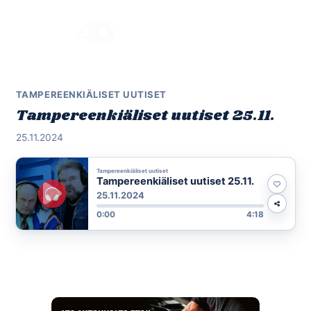
Skip
to
Menu
content
TAMPEREENKIÄLISET UUTISET
Tampereenkiäliset uutiset 25.11.
25.11.2024
Tampereenkiäliset uutiset
Tampereenkiäliset uutiset 25.11.
25.11.2024
0:00
4:18