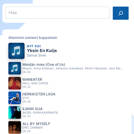
Search
Aiemmin soineet kappaleet:
NYT SOI
Yksin En Kulje
Samuli Siren
Meidän mies (One of Us)
Maarit, Anna Eriksson, Johanna Iivanainen, Pentti Hietanen, Jore Marjaranta
06.46
MANEATER
HALL AND OATES
06.39
HERKKISTEN LIIGA
VIIVI
06.36
ILMAN SUA
AKSEL KANKAANRANTA
06.33
ALL BY MYSELF
ERIC CARMEN
06.28