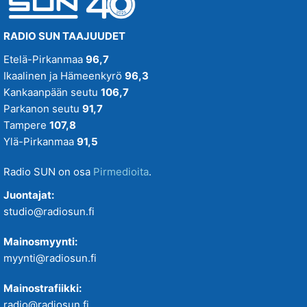
RADIO SUN TAAJUUDET
Etelä-Pirkanmaa
96,7
Ikaalinen ja Hämeenkyrö
96,3
Kankaanpään seutu
106,7
Parkanon seutu
91,7
Tampere
107,8
Ylä-Pirkanmaa
91,5
Radio SUN on osa
Pirmedioita
.
Juontajat:
studio@radiosun.fi
Mainosmyynti:
myynti@radiosun.fi
Mainostrafiikki:
radio@radiosun.fi