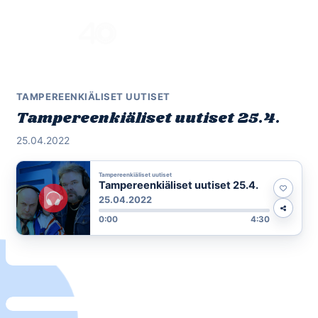
Skip
to
Menu
content
TAMPEREENKIÄLISET UUTISET
Tampereenkiäliset uutiset 25.4.
25.04.2022
Tampereenkiäliset uutiset
Tampereenkiäliset uutiset 25.4.
25.04.2022
0:00
4:30