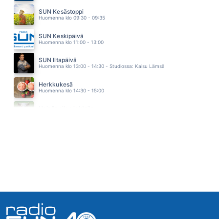
PULSSI
SUN Kesästoppi
JANNIKA B
Huomenna klo 09:30 - 09:35
05.47
SADE
SUN Keskipäivä
KAIJA KÄRKINEN JA ILE KALLIO
Huomenna klo 11:00 - 13:00
05.44
RANNALLE SANNALLE
SUN Iltapäivä
FINLANDERS
Huomenna klo 13:00 - 14:30 - Studiossa: Kaisu Lämsä
05.40
FASTLOVE
Herkkukesä
GEORGE MICHAEL
Huomenna klo 14:30 - 15:00
05.35
SE SYÖ NAISTA
Heinäpellon laidalla
ABREU
Huomenna klo 15:00 - 16:00
05.32