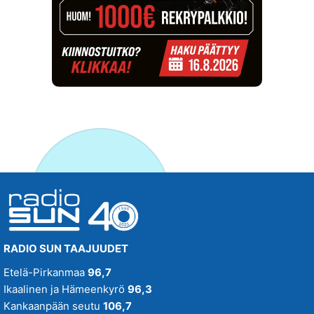
RADIO SUN TAAJUUDET
Etelä-Pirkanmaa
96,7
Ikaalinen ja Hämeenkyrö
96,3
Kankaanpään seutu
106,7