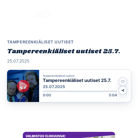
Skip
to
Menu
content
TAMPEREENKIÄLISET UUTISET
Tampereenkiäliset uutiset 25.7.
25.07.2025
Tampereenkiäliset uutiset
Tampereenkiäliset uutiset 25.7.
25.07.2025
0:00
5:04