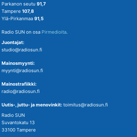
Parkanon seutu
91,7
Tampere
107,8
Ylä-Pirkanmaa
91,5
Radio SUN on osa
Pirmedioita
.
Juontajat:
studio@radiosun.fi
Mainosmyynti:
myynti@radiosun.fi
Mainostrafiikki:
radio@radiosun.fi
Uutis-, juttu- ja menovinkit:
toimitus@radiosun.fi
Radio SUN
Suvantokatu 13
33100 Tampere