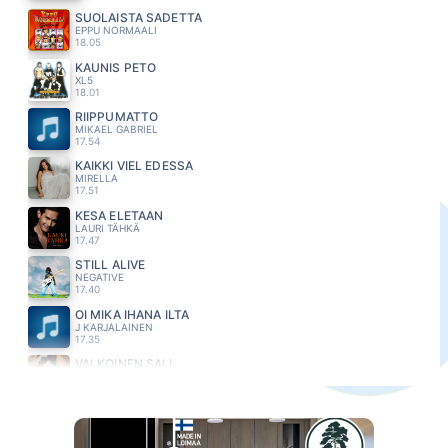
SUOLAISTA SADETTA
EPPU NORMAALI
18.05
KAUNIS PETO
XL5
18.01
RIIPPUMATTO
MIKAEL GABRIEL
17.54
KAIKKI VIEL EDESSÄ
MIRELLA
17.51
KESÄ ELETÄÄN
LAURI TÄHKÄ
17.47
STILL ALIVE
NEGATIVE
17.40
OI MIKÄ IHANA ILTA
J KARJALAINEN
17.35
VALKOINEN SALI
PAUL ELIAS
17.29
VALOKUVIA
MAMBA
17.24