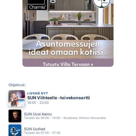
TUUT TUUT TUUT
ROBIN PACKALEN
17.09
STRIPTEASE TANSSIJA
KASEVA
17.06
NAUTI JA ELÄ
MATTI ESKO
17.02
MÄÄ JA TAPPARAN MIES
POPEDA
16.56
SYNTISTEN PÖYTÄ
ERIKA VIKMAN
16.52
JOKA PÄIVÄ JA JOKAIKINEN YÖ
EPPU NORMAALI
Ohjelmat:
16.47
LIVENÄ NYT
TUOLTA SAAPUU CHARLIE BROWN
SUN Viihteelle -toivekonsertti
VIRVE ROSTI
16.41
18:00 - 23:00
VANHAN VERAJAN LUONA
PIENIMAKI EILA
SUN Uusi Aamu
16.37
Tänään klo 06:00 - 10:00 - Studiossa: Kimmo Hoivassilta
TAIVAASSA PERSEET TERVATAAN
EPPU NORMAALI
SUN Uutiset
16.28
Tänään klo 07:00 - 07:05