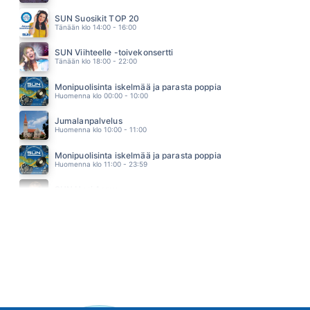
MURTUMATON
BABLO
SUN Suosikit TOP 20
02.53
Tänään klo 14:00 - 16:00
SUN Viihteelle -toivekonsertti
Tänään klo 18:00 - 22:00
Monipuolisinta iskelmää ja parasta poppia
Huomenna klo 00:00 - 10:00
Jumalanpalvelus
Huomenna klo 10:00 - 11:00
Monipuolisinta iskelmää ja parasta poppia
Huomenna klo 11:00 - 23:59
SUN Uusi Aamu
Maanantai klo 07:00 - 11:00 - Studiossa: Kimmo Hoivassilta