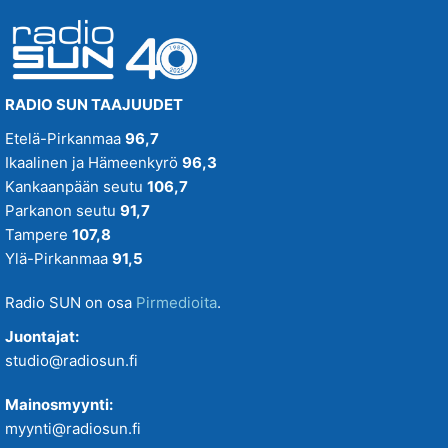
RADIO SUN TAAJUUDET
Etelä-Pirkanmaa
96,7
Ikaalinen ja Hämeenkyrö
96,3
Kankaanpään seutu
106,7
Parkanon seutu
91,7
Tampere
107,8
Ylä-Pirkanmaa
91,5
Radio SUN on osa
Pirmedioita
.
Juontajat:
studio@radiosun.fi
Mainosmyynti:
myynti@radiosun.fi