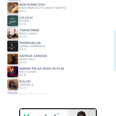
NON SIAMO SOLI
EROS RAMAZZOTTI & RICKY MARTIN
04.07
LULULAI
KOMIAT
04.04
TAIKAVOIMIA
MIKKO HARJU
04.00
PÄIVÄNVALOA
JORMA KÄÄRIÄINEN
03.55
SAHKOA ILMASSA
HEIKKI HELA
03.50
ANNAN PALAA VAAN (AI AI AI)
MEIJU SUVAS
03.45
PULSSI
JANNIKA B
03.41
PART TIME LOVER
STEVIE WONDER
03.38
SYDÄN JOTA RAKASTAN
JUHA TAPIO
03.34