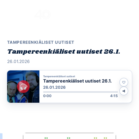
Skip
to
Menu
content
TAMPEREENKIÄLISET UUTISET
Tampereenkiäliset uutiset 26.1.
26.01.2026
Tampereenkiäliset uutiset
Tampereenkiäliset uutiset 26.1.
26.01.2026
0:00
4:15