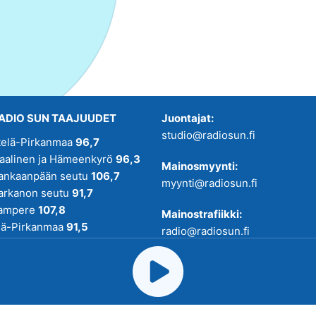
ADIO SUN TAAJUUDET
Juontajat:
studio@radiosun.fi
telä-Pirkanmaa
96,7
kaalinen ja Hämeenkyrö
96,3
Mainosmyynti:
ankaanpään seutu
106,7
myynti@radiosun.fi
arkanon seutu
91,7
ampere
107,8
Mainostrafiikki:
lä-Pirkanmaa
91,5
radio@radiosun.fi
adio SUN on osa
Pirmedioita
.
Uutis-, juttu- ja menovinkit:
toimitus@radiosun.fi