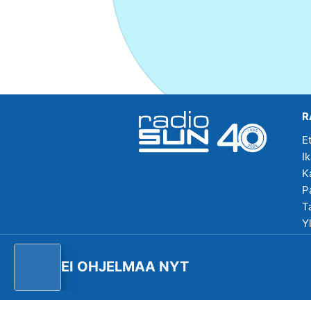
R
E
I
K
P
T
Y
R
EI OHJELMAA NYT