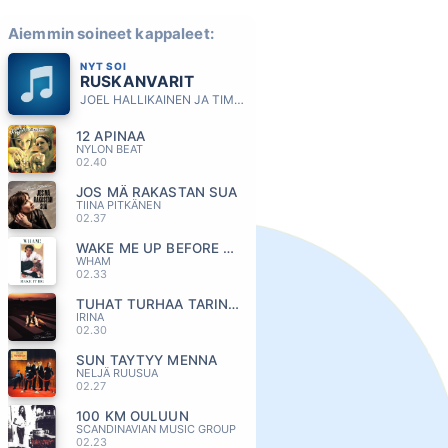
Aiemmin soineet kappaleet:
NYT SOI
RUSKANVARIT
JOEL HALLIKAINEN JA TIMO KOIVUSALO
12 APINAA
NYLON BEAT
02.40
JOS MÄ RAKASTAN SUA
TIINA PITKÄNEN
02.37
WAKE ME UP BEFORE YOU GO-GO
WHAM
02.33
TUHAT TURHAA TARINAA
IRINA
02.30
SUN TAYTYY MENNA
NELJÄ RUUSUA
02.27
100 KM OULUUN
SCANDINAVIAN MUSIC GROUP
02.23