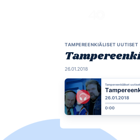
Skip
to
content
TAMPEREENKIÄLISET UUTISET
Tampereenkiä
26.01.2018
Tampereenkiäliset uutise
Tampereenkiä
26.01.2018
0:00