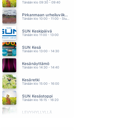
Tänään klo 09:30 - 09:40
TAMA TAIVAS TAMA MAA
DANNY
Pirkanmaan urheiluviikonloppu
01.50
Tänään klo 10:00 - 11:00 - Studiossa: Oiva Paakkari
MILLOIN JÄTKÄT TULEE
SAMULI PUTRO
SUN Keskipäivä
01.47
Tänään klo 11:00 - 13:00
MILLOIN NÄÄN SUT UUDESTAAN
LAURA VOUTILAINEN
SUN Kesä
01.44
Tänään klo 13:00 - 14:30
STUCK WITH YOU
HUEY LEWIS & THE NEWS
Kesänäyttämö
01.40
Tänään klo 14:30 - 14:40
IHMISEN POIKA
SUVI TERÄSNISKA
Kesäretki
01.36
Tänään klo 15:00 - 16:00
SUN Kesästoppi
Tänään klo 16:15 - 16:20
LEVYHYLLYLLÄ
Tänään klo 17:00 - 18:00