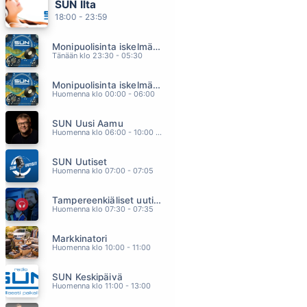
SUN Ilta
TÄÄ SE PÄIVÄ ON
18:00 - 23:59
ILONA
14.31
Monipuolisinta iskelmää ja parasta poppia
GUARDIAN ANGEL
Tänään klo 23:30 - 05:30
LOVEX
14.27
Monipuolisinta iskelmää ja parasta poppia
THE MOMENT OF OUR LOVE
Huomenna klo 00:00 - 06:00
NEGATIVE
14.22
SUN Uusi Aamu
PER VERS
Huomenna klo 06:00 - 10:00 - Studiossa: Kimmo Hoivassilta
COITUS INT 50 REVIVAL
14.16
SUN Uutiset
MARI
Huomenna klo 07:00 - 07:05
KASEVA
14.11
Tampereenkiäliset uutiset
Huomenna klo 07:30 - 07:35
Markkinatori
Huomenna klo 10:00 - 11:00
SUN Keskipäivä
Huomenna klo 11:00 - 13:00