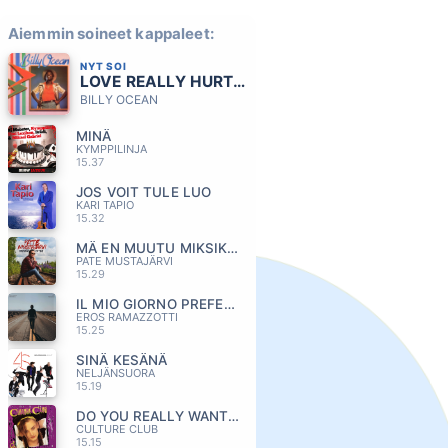
Aiemmin soineet kappaleet:
NYT SOI
LOVE REALLY HURTS WITHOUT YOU
BILLY OCEAN
MINÄ
KYMPPILINJA
15.37
JOS VOIT TULE LUO
KARI TAPIO
15.32
MÄ EN MUUTU MIKSIKÄÄN
PATE MUSTAJÄRVI
15.29
IL MIO GIORNO PREFERITO
EROS RAMAZZOTTI
15.25
SINÄ KESÄNÄ
NELJÄNSUORA
15.19
DO YOU REALLY WANT TO HURT ME
CULTURE CLUB
15.15