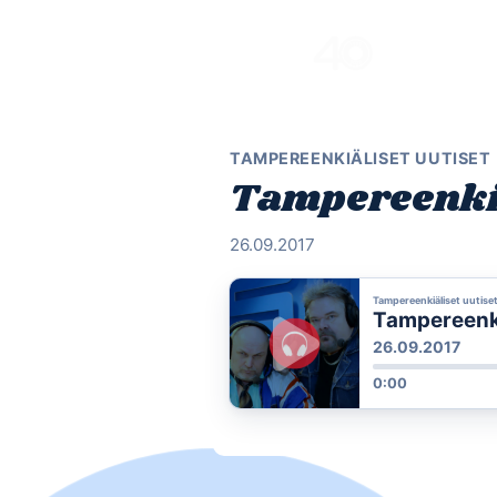
Skip
to
content
TAMPEREENKIÄLISET UUTISET
Tampereenkiä
26.09.2017
Tampereenkiäliset uutise
Tampereenki
26.09.2017
0:00