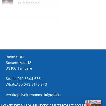
SUN Iltapäivä
Huomenna klo 13:00 - 18:00 - Studiossa: Kaisu Lämsä
Radio SUN
Suvantokatu 13
33100 Tampere
Studio 010 5844 655
WhatsApp 043 2170 273
Verkkopalvelussamme käytetään
evästeitä käyttökokemuksen