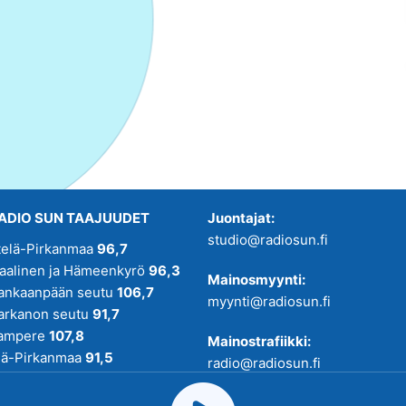
ADIO SUN TAAJUUDET
Juontajat:
studio@radiosun.fi
telä-Pirkanmaa
96,7
kaalinen ja Hämeenkyrö
96,3
Mainosmyynti:
ankaanpään seutu
106,7
myynti@radiosun.fi
arkanon seutu
91,7
ampere
107,8
Mainostrafiikki:
lä-Pirkanmaa
91,5
radio@radiosun.fi
adio SUN on osa
Pirmedioita
.
Uutis-, juttu- ja menovinkit: