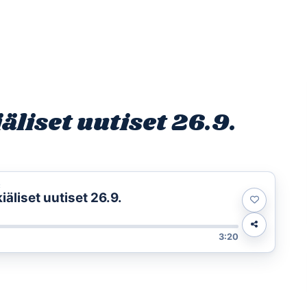
Etusivu
Ohjelmat
Osallistu
liset uutiset 26.9.
t
äliset uutiset 26.9.
3:20