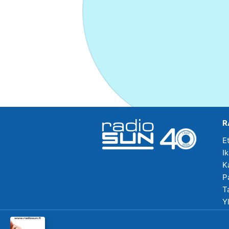
R
E
I
K
P
T
Y
R