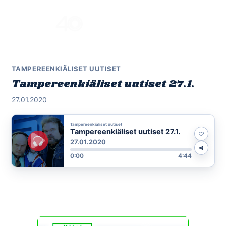
Skip
to
Menu
content
TAMPEREENKIÄLISET UUTISET
Tampereenkiäliset uutiset 27.1.
27.01.2020
Tampereenkiäliset uutiset
Tampereenkiäliset uutiset 27.1.
27.01.2020
0:00
4:44