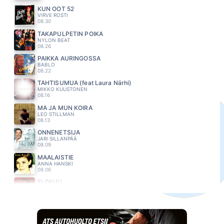
KUN OOT 52
VIRVE ROSTI
08.30
TAKAPULPETIN POIKA
NYLON BEAT
08.26
PAIKKA AURINGOSSA
BABLO
08.22
TÄHTISUMUA (feat Laura Närhi)
MIKKO KUUSTONEN
08.16
MÄ JA MUN KOIRA
LEO STILLMAN
08.13
ONNENETSIJA
JARI SILLANPÄÄ
08.09
MAALAISTIE
ANNA HANSKI
08.06
ELOKUU
ALEKSANTERI HAKANIEMI
08.01
RENTUN RUUSU
IRWIN
07.56