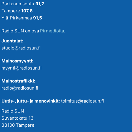
Parkanon seutu
91,7
Tampere
107,8
Ylä-Pirkanmaa
91,5
Radio SUN on osa
Pirmedioita
.
Juontajat:
studio@radiosun.fi
Mainosmyynti:
myynti@radiosun.fi
Mainostrafiikki:
radio@radiosun.fi
Uutis-, juttu- ja menovinkit:
toimitus@radiosun.fi
Radio SUN
Suvantokatu 13
33100 Tampere