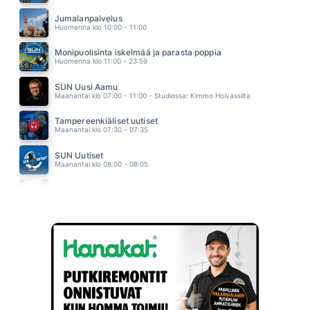
MANSIKKAMÄKI
KATRI YLANDER
Jumalanpalvelus
06.46
Huomenna klo 10:00 - 11:00
Monipuolisinta iskelmää ja parasta poppia
Huomenna klo 11:00 - 23:59
SUN Uusi Aamu
Maanantai klo 07:00 - 11:00 - Studiossa: Kimmo Hoivassilta
Tampereenkiäliset uutiset
Maanantai klo 07:30 - 07:35
SUN Uutiset
Maanantai klo 08:00 - 08:05
SUN Kesästoppi
Maanantai klo 09:30 - 09:35