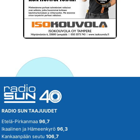
RADIO SUN TAAJUUDET
Etelä-Pirkanmaa
96,7
Ikaalinen ja Hämeenkyrö
96,3
Kankaanpään seutu
106,7