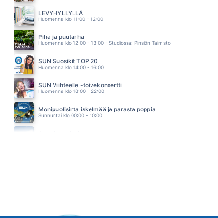
KYLMÄSTÄ LÄMPIMÄÄN
ANNA ABREU
LEVYHYLLYLLÄ
12.25
Huomenna klo 11:00 - 12:00
Piha ja puutarha
Huomenna klo 12:00 - 13:00 - Studiossa: Pinsiön Taimisto
SUN Suosikit TOP 20
Huomenna klo 14:00 - 16:00
SUN Viihteelle -toivekonsertti
Huomenna klo 18:00 - 22:00
Monipuolisinta iskelmää ja parasta poppia
Sunnuntai klo 00:00 - 10:00
Jumalanpalvelus
Sunnuntai klo 10:00 - 11:00