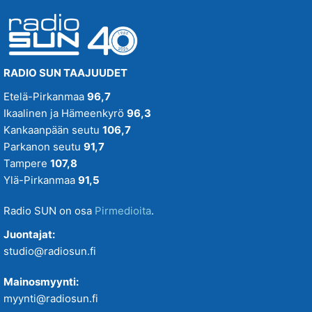
RADIO SUN TAAJUUDET
Etelä-Pirkanmaa
96,7
Ikaalinen ja Hämeenkyrö
96,3
Kankaanpään seutu
106,7
Parkanon seutu
91,7
Tampere
107,8
Ylä-Pirkanmaa
91,5
Radio SUN on osa
Pirmedioita
.
Juontajat:
studio@radiosun.fi
Mainosmyynti:
myynti@radiosun.fi