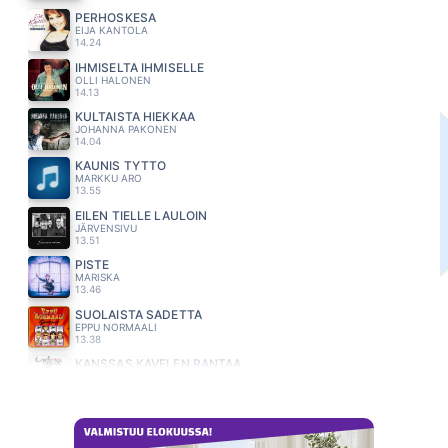
PERHOSKESA
EIJA KANTOLA
14.24
IHMISELTÄ IHMISELLE
OLLI HALONEN
14.13
KULTAISTA HIEKKAA
JOHANNA PAKONEN
14.04
KAUNIS TYTTO
MARKKU ARO
13.55
EILEN TIELLE LAULOIN
JÄRVENSIVU
13.51
PISTE
MARISKA
13.46
SUOLAISTA SADETTA
EPPU NORMAALI
13.38
KANSSAS KAVELEN RANTAA
UNELMAVÄVYT
13.34
OLET UNENI KAUNEIN
JOHANNA KURKELA
13.27