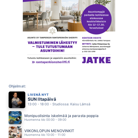
PILVILINNA
ARTTU WISKARI
13.20
LUONAS KAI OLLA SAAN
JUICE LESKINEN
13.11
KESA 92
FINLANDERS
13.07
ELÄVÄNÄ HAUDATTU
SUVI TERÄSNISKA
13.03
MINNE TUULET VIE
YÖ
12.54
DELILAH
TOM JONES
Ohjelmat:
12.50
LIVENÄ NYT
PIDÄN KII
SUN Iltapäivä
JANI JA JETSETTERS
12.42
13:00 - 18:00 - Studiossa: Kaisu Lämsä
OMENAPUU
MIESKONE
Monipuolisinta iskelmää ja parasta poppia
12.36
Huomenna klo 00:00 - 09:00
HELENA
AKI SIRKESALO
VIIKONLOPUN MENOVINKIT
12.29
Huomenna klo 10:00 - 11:00