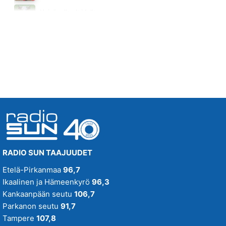
KIRJE
Heinäpellon laidalla
JANNE HURME
Huomenna klo 15:00 - 16:00
03.55
RADIO SUN TAAJUUDET
Etelä-Pirkanmaa
96,7
Ikaalinen ja Hämeenkyrö
96,3
Kankaanpään seutu
106,7
Parkanon seutu
91,7
Tampere
107,8