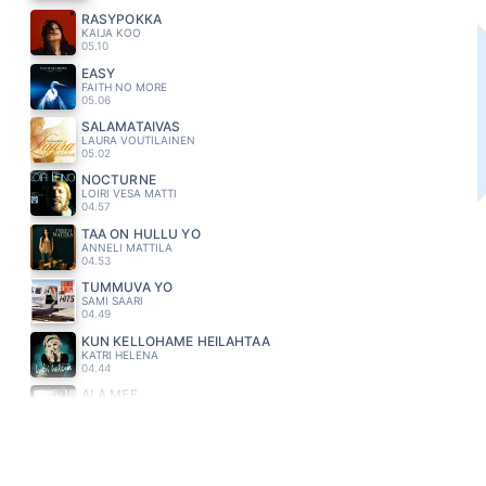
RÄSYPOKKA
KAIJA KOO
05.10
EASY
FAITH NO MORE
05.06
SALAMATAIVAS
LAURA VOUTILAINEN
05.02
NOCTURNE
LOIRI VESA MATTI
04.57
TÄÄ ON HULLU YÖ
ANNELI MATTILA
04.53
TUMMUVA YÖ
SAMI SAARI
04.49
KUN KELLOHAME HEILAHTAA
KATRI HELENA
04.44
ÄLÄ MEE
EMMA & MATILDA
04.40
HOLDING OUT FOR A HERO
BONNIE TYLER
04.35