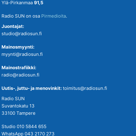
Ylä-Pirkanmaa
91,5
Radio SUN on osa
Pirmedioita
.
Juontajat:
studio@radiosun.fi
Mainosmyynti:
myynti@radiosun.fi
Mainostrafiikki:
radio@radiosun.fi
Uutis-, juttu- ja menovinkit:
toimitus@radiosun.fi
Radio SUN
Suvantokatu 13
33100 Tampere
Studio 010 5844 655
WhatsApp 043 2170 273