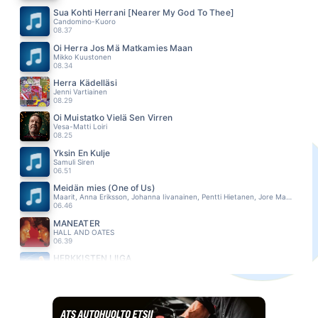
Sua Kohti Herrani [Nearer My God To Thee]
Candomino-Kuoro
08.37
Oi Herra Jos Mä Matkamies Maan
Mikko Kuustonen
08.34
Herra Kädelläsi
Jenni Vartiainen
08.29
Oi Muistatko Vielä Sen Virren
Vesa-Matti Loiri
08.25
Yksin En Kulje
Samuli Siren
06.51
Meidän mies (One of Us)
Maarit, Anna Eriksson, Johanna Iivanainen, Pentti Hietanen, Jore Marjaranta
06.46
MANEATER
HALL AND OATES
06.39
HERKKISTEN LIIGA
VIIVI
06.36
ILMAN SUA
AKSEL KANKAANRANTA
06.33