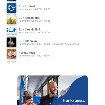
KAIKKEUDEN KAUNEIN
SINITAIVAS
SUN Uutiset
05.53
Huomenna klo 08:00 - 08:05
SUN Kesästoppi
Huomenna klo 09:30 - 09:35
SUN Keskipäivä
Huomenna klo 11:00 - 13:00
SUN Iltapäivä
Huomenna klo 13:00 - 14:30 - Studiossa: Kaisu Lämsä
Herkkukesä
Huomenna klo 14:30 - 15:00
Heinäpellon laidalla
Huomenna klo 15:00 - 16:00