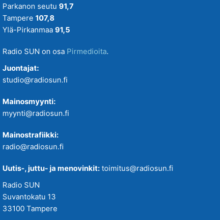
Parkanon seutu
91,7
Tampere
107,8
Ylä-Pirkanmaa
91,5
Radio SUN on osa
Pirmedioita
.
Juontajat:
studio@radiosun.fi
Mainosmyynti:
myynti@radiosun.fi
Mainostrafiikki:
radio@radiosun.fi
Uutis-, juttu- ja menovinkit:
toimitus@radiosun.fi
Radio SUN
Suvantokatu 13
33100 Tampere