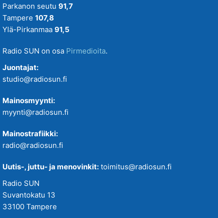
Parkanon seutu
91,7
Tampere
107,8
Ylä-Pirkanmaa
91,5
Radio SUN on osa
Pirmedioita
.
Juontajat:
studio@radiosun.fi
Mainosmyynti:
myynti@radiosun.fi
Mainostrafiikki:
radio@radiosun.fi
Uutis-, juttu- ja menovinkit:
toimitus@radiosun.fi
Radio SUN
Suvantokatu 13
33100 Tampere