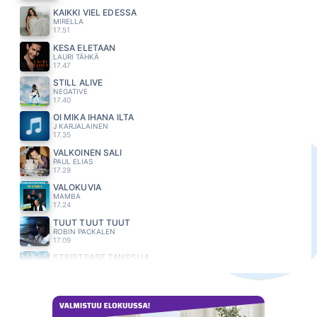
KAIKKI VIEL EDESSÄ
MIRELLA
17.51
KESÄ ELETÄÄN
LAURI TÄHKÄ
17.47
STILL ALIVE
NEGATIVE
17.40
OI MIKÄ IHANA ILTA
J KARJALAINEN
17.35
VALKOINEN SALI
PAUL ELIAS
17.29
VALOKUVIA
MAMBA
17.24
TUUT TUUT TUUT
ROBIN PACKALEN
17.09
STRIPTEASE TANSSIJA
KASEVA
17.06
NAUTI JA ELÄ
MATTI ESKO
17.02