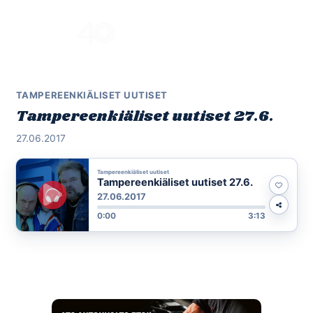
Skip
to
Menu
content
TAMPEREENKIÄLISET UUTISET
Tampereenkiäliset uutiset 27.6.
27.06.2017
Tampereenkiäliset uutiset
Tampereenkiäliset uutiset 27.6.
27.06.2017
0:00
3:13