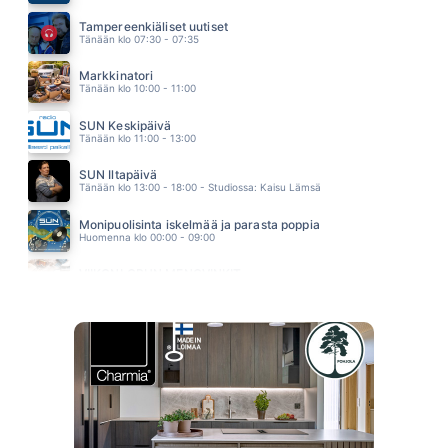
TAHROJA PAPERILLA
EPPU NORMAALI
Tampereenkiäliset uutiset
15.54
Tänään klo 07:30 - 07:35
Markkinatori
Tänään klo 10:00 - 11:00
SUN Keskipäivä
Tänään klo 11:00 - 13:00
SUN Iltapäivä
Tänään klo 13:00 - 18:00 - Studiossa: Kaisu Lämsä
Monipuolisinta iskelmää ja parasta poppia
Huomenna klo 00:00 - 09:00
VIIKONLOPUN MENOVINKIT
Huomenna klo 10:00 - 11:00