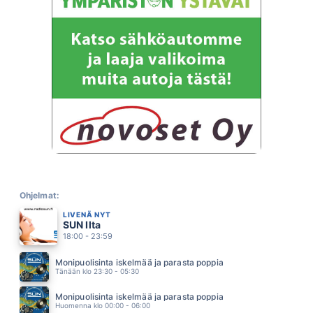
MINÄ
KYMPPILINJA
15.37
JOS VOIT TULE LUO
KARI TAPIO
15.32
MÄ EN MUUTU MIKSIKÄÄN
PATE MUSTAJÄRVI
15.29
IL MIO GIORNO PREFERITO
EROS RAMAZZOTTI
15.25
SINÄ KESÄNÄ
NELJÄNSUORA
15.19
DO YOU REALLY WANT TO HURT ME
CULTURE CLUB
Ohjelmat:
15.15
LIVENÄ NYT
KAROLIINA
SUN Ilta
PAUL ELIAS
15.11
18:00 - 23:59
POKKA
IRINA
Monipuolisinta iskelmää ja parasta poppia
15.06
Tänään klo 23:30 - 05:30
OTA KIINNI
MIKAEL KONTTINEN
Monipuolisinta iskelmää ja parasta poppia
15.03
Huomenna klo 00:00 - 06:00