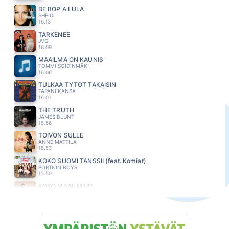
BE BOP A LULA
SHEIDI
16.13
TARKENEE
JVG
16.09
MAAILMA ON KAUNIS
TOMMI SOIDINMÄKI
16.06
TULKAA TYTÖT TAKAISIN
TAPANI KANSA
16.01
THE TRUTH
JAMES BLUNT
15.56
TOIVON SULLE
ANNE MATTILA
15.53
KOKO SUOMI TANSSII (feat. Komiat)
PORTION BOYS
15.50
KOKO MAAILMAIN
ANTTI TOIVOLA
15.46
LOVE REALLY HURTS WITHOUT YOU
BILLY OCEAN
15.41