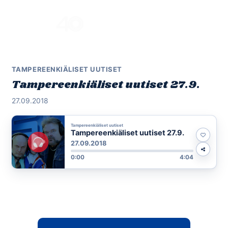
Skip
to
Menu
content
TAMPEREENKIÄLISET UUTISET
Tampereenkiäliset uutiset 27.9.
27.09.2018
Tampereenkiäliset uutiset
Tampereenkiäliset uutiset 27.9.
27.09.2018
0:00
4:04