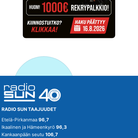
RADIO SUN TAAJUUDET
Etelä-Pirkanmaa
96,7
Ikaalinen ja Hämeenkyrö
96,3
Kankaanpään seutu
106,7