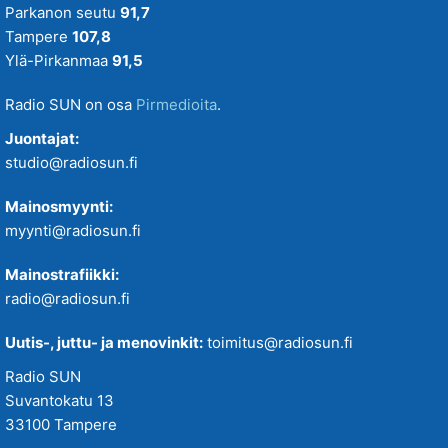
Parkanon seutu
91,7
Tampere
107,8
Ylä-Pirkanmaa
91,5
Radio SUN on osa
Pirmedioita
.
Juontajat:
studio@radiosun.fi
Mainosmyynti:
myynti@radiosun.fi
Mainostrafiikki:
radio@radiosun.fi
Uutis-, juttu- ja menovinkit:
toimitus@radiosun.fi
Radio SUN
Suvantokatu 13
33100 Tampere