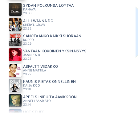
SYDÄN POLKUNSA LÖYTÄÄ
KANAVA
23.36
ALL I WANNA DO
SHERYL CROW
23.32
SANOTAANKO KAIKKI SUORAAN
RODEO
23.29
VANTAAN KOKOINEN YKSINÄISYYS
JANNIKA B
23.25
ASFALTTIVIIDAKKO
ANNE MATTILA
23.22
KAUNIS RIETAS ONNELLINEN
KAIJA KOO
23.18
APPELSIINIPUITA AAVIKKOON
ANNELI SAARISTO
23.14
HOT STUFF
DONNA SUMMER
23.11
KULKURIN ILTATÄHTI
IRINA
23.07