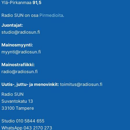
Ylä-Pirkanmaa
91,5
Radio SUN on osa
Pirmedioita
.
Juontajat:
studio@radiosun.fi
Mainosmyynti:
myynti@radiosun.fi
Mainostrafiikki:
radio@radiosun.fi
Uutis-, juttu- ja menovinkit:
toimitus@radiosun.fi
Radio SUN
Suvantokatu 13
33100 Tampere
Studio 010 5844 655
WhatsApp 043 2170 273