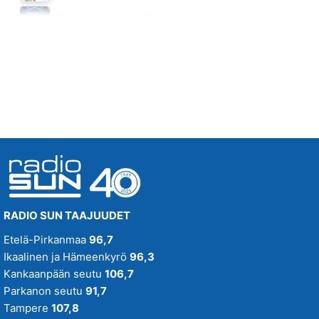
NOT IN LOVE
Monipuolisinta iskelmää ja parasta poppia
ENRIQUE IGLESIAS JA KELIS
Huomenna klo 00:00 - 09:00
22.25
RADIO SUN TAAJUUDET
Etelä-Pirkanmaa
96,7
Ikaalinen ja Hämeenkyrö
96,3
Kankaanpään seutu
106,7
Parkanon seutu
91,7
Tampere
107,8