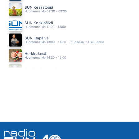
KAIKKI TAHTOO
SUN Kesästoppi
SAMULI EDELMANN
Huomenna klo 09:30 - 09:35
16.08
PURE MUA
SUN Keskipäivä
MEIJU SUVAS
Huomenna klo 11:00 - 13:00
16.03
ILTA YÖHÖN KULJETTAA
SUN Iltapäivä
ANNA ERIKSSON
Huomenna klo 13:00 - 14:30 - Studiossa: Kaisu Lämsä
15.58
SYDÄN POLKUNSA LÖYTÄÄ
Herkkukesä
KANAVA
Huomenna klo 14:30 - 15:00
15.54
KESAHEILA
Heinäpellon laidalla
MARKO MAUNUKSELA
Huomenna klo 15:00 - 16:00
15.51