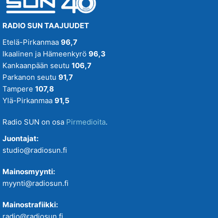
RADIO SUN TAAJUUDET
Etelä-Pirkanmaa
96,7
Ikaalinen ja Hämeenkyrö
96,3
Kankaanpään seutu
106,7
Parkanon seutu
91,7
Tampere
107,8
Ylä-Pirkanmaa
91,5
Radio SUN on osa
Pirmedioita
.
Juontajat:
studio@radiosun.fi
Mainosmyynti:
myynti@radiosun.fi
Mainostrafiikki:
radio@radiosun.fi