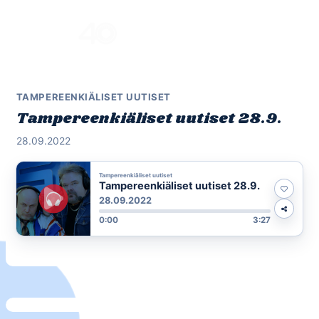
Skip
to
Menu
content
TAMPEREENKIÄLISET UUTISET
Tampereenkiäliset uutiset 28.9.
28.09.2022
Tampereenkiäliset uutiset
Tampereenkiäliset uutiset 28.9.
28.09.2022
0:00
3:27