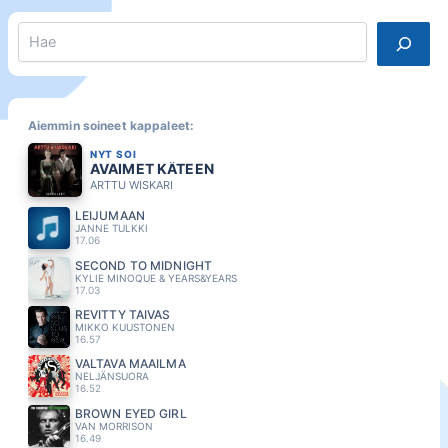
Search
Aiemmin soineet kappaleet:
NYT SOI
AVAIMET KÄTEEN
ARTTU WISKARI
LEIJUMAAN
JANNE TULKKI
17.06
SECOND TO MIDNIGHT
KYLIE MINOQUE & YEARS&YEARS
17.03
REVITTY TAIVAS
MIKKO KUUSTONEN
16.57
VALTAVA MAAILMA
NELJÄNSUORA
16.52
BROWN EYED GIRL
VAN MORRISON
16.49