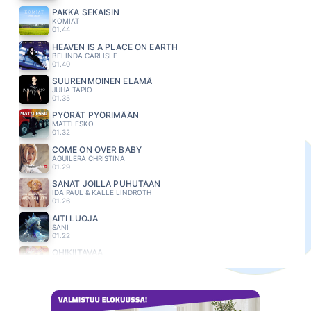
PAKKA SEKAISIN
KOMIAT
01.44
HEAVEN IS A PLACE ON EARTH
BELINDA CARLISLE
01.40
SUURENMOINEN ELÄMÄ
JUHA TAPIO
01.35
PYÖRÄT PYÖRIMÄÄN
MATTI ESKO
01.32
COME ON OVER BABY
AGUILERA CHRISTINA
01.29
SANAT JOILLA PUHUTAAN
IDA PAUL & KALLE LINDROTH
01.26
ÄITI LUOJA
SANI
01.22
OHIKIITÄVÄÄ
PÄÄESIINTYJÄT
01.18
PÄIVII NIIT
ERIN
01.15