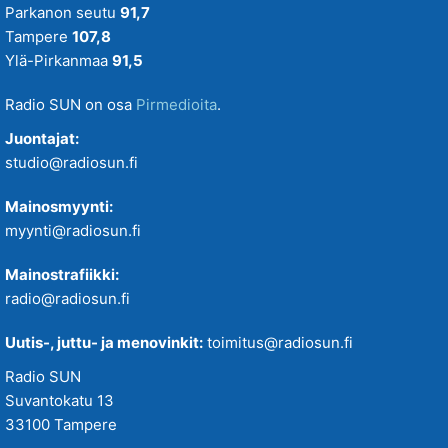
Parkanon seutu
91,7
Tampere
107,8
Ylä-Pirkanmaa
91,5
Radio SUN on osa
Pirmedioita
.
Juontajat:
studio@radiosun.fi
Mainosmyynti:
myynti@radiosun.fi
Mainostrafiikki:
radio@radiosun.fi
Uutis-, juttu- ja menovinkit:
toimitus@radiosun.fi
Radio SUN
Suvantokatu 13
33100 Tampere