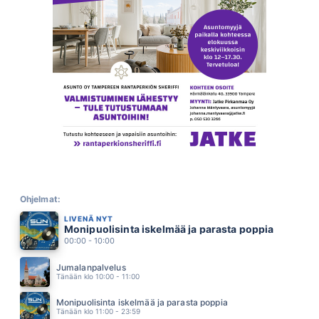
HAVE YOU EVER REALLY LOVED A WOMAN
BRYAN ADAMS
01.10
OLKINAINEN
MILJOONASADE
01.06
PALJON SANOMATTA JAA
JUKKA KUOPPAMÄKI
01.02
LET S STICK TOGETHER
BRYAN FERRY
00.58
BEYONCÉ
JANNIKA B
00.56
KUNINGASLOHI
ARTTU WISKARI
Ohjelmat:
00.52
LIVENÄ NYT
SUN TAYTYY MENNA
Monipuolisinta iskelmää ja parasta poppia
NELJÄ RUUSUA
00.48
00:00 - 10:00
TIELLA TURHUUDEN
JANNE TULKKI
Jumalanpalvelus
00.45
Tänään klo 10:00 - 11:00
TARPEEKS KOHTALOO
MEIJU SUVAS
Monipuolisinta iskelmää ja parasta poppia
00.41
Tänään klo 11:00 - 23:59