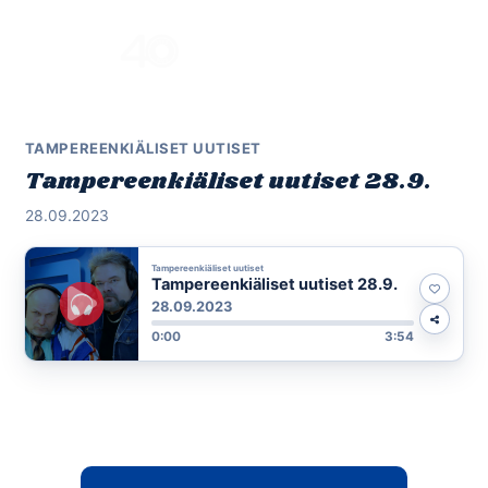
Skip
to
Menu
content
TAMPEREENKIÄLISET UUTISET
Tampereenkiäliset uutiset 28.9.
28.09.2023
Tampereenkiäliset uutiset
Tampereenkiäliset uutiset 28.9.
28.09.2023
0:00
3:54