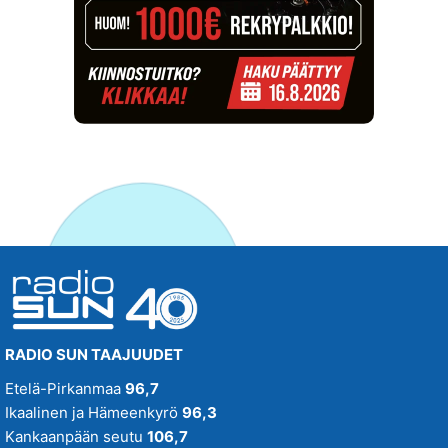
RADIO SUN TAAJUUDET
Etelä-Pirkanmaa
96,7
Ikaalinen ja Hämeenkyrö
96,3
Kankaanpään seutu
106,7