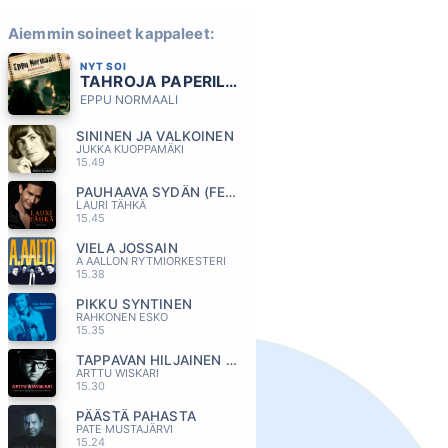
Aiemmin soineet kappaleet:
NYT SOI
TAHROJA PAPERILLA
EPPU NORMAALI
SININEN JA VALKOINEN
JUKKA KUOPPAMÄKI
15.49
PAUHAAVA SYDÄN (FEAT ELONKERJUU)
LAURI TÄHKÄ
15.45
VIELA JOSSAIN
A AALLON RYTMIORKESTERI
15.38
PIKKU SYNTINEN
RAHKONEN ESKO
15.35
TAPPAVAN HILJAINEN RIVARINPATKA
ARTTU WISKARI
15.30
PÄÄSTÄ PAHASTA
PATE MUSTAJÄRVI
15.24