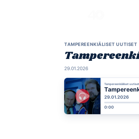
Skip
to
content
TAMPEREENKIÄLISET UUTISET
Tampereenkiä
29.01.2026
Tampereenkiäliset uutise
Tampereenkiä
29.01.2026
0:00