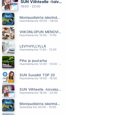
SUN Viihteelle -toivekonsertti
PIENEN HETKEN
18:00 - 23:00
JUHA METSÄPERÄ
14.30
Monipuolisinta iskelmää ja parasta poppia
PERHOSKESA
Huomenna klo 00:00 - 09:00
EIJA KANTOLA
14.24
VIIKONLOPUN MENOVINKIT
IHMISELTÄ IHMISELLE
Huomenna klo 10:00 - 11:00
OLLI HALONEN
14.13
LEVYHYLLYLLÄ
KULTAISTA HIEKKAA
Huomenna klo 11:00 - 12:00
JOHANNA PAKONEN
14.04
Piha ja puutarha
KAUNIS TYTTO
Huomenna klo 12:00 - 13:00 - Studiossa: Pinsiön Taimisto
MARKKU ARO
13.55
SUN Suosikit TOP 20
Huomenna klo 14:00 - 16:00
SUN Viihteelle -toivekonsertti
Huomenna klo 18:00 - 22:00
Monipuolisinta iskelmää ja parasta poppia
Sunnuntai klo 00:00 - 10:00