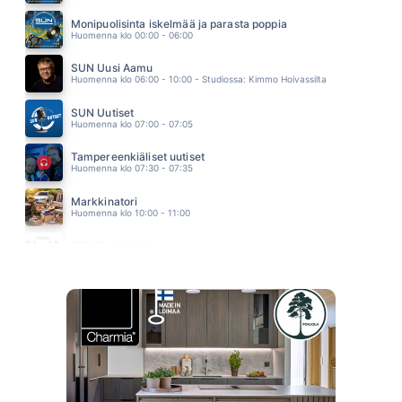
EI KENENKÄÄN MAA
FRANS HARJU
Monipuolisinta iskelmää ja parasta poppia
09.46
Huomenna klo 00:00 - 06:00
SUN Uusi Aamu
Huomenna klo 06:00 - 10:00 - Studiossa: Kimmo Hoivassilta
SUN Uutiset
Huomenna klo 07:00 - 07:05
Tampereenkiäliset uutiset
Huomenna klo 07:30 - 07:35
Markkinatori
Huomenna klo 10:00 - 11:00
SUN Keskipäivä
Huomenna klo 11:00 - 13:00