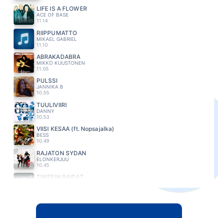
LIFE IS A FLOWER
ACE OF BASE
11.14
RIIPPUMATTO
MIKAEL GABRIEL
11.10
ABRAKADABRA
MIKKO KUUSTONEN
11.05
PULSSI
JANNIKA B
10.55
TUULIVIIRI
DANNY
10.53
VIISI KESÄÄ (ft. Nopsajalka)
BESS
10.49
RAJATON SYDAN
ELONKERJUU
10.45
TIIKERIN RAIDAT
JONNE AARON
10.41
DIANA
PAUL ANKA
10.37