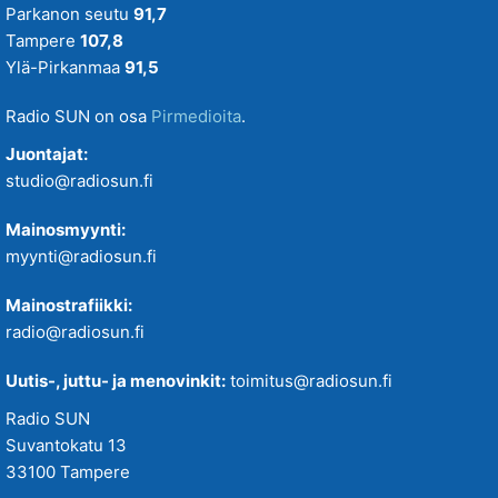
Parkanon seutu
91,7
Tampere
107,8
Ylä-Pirkanmaa
91,5
Radio SUN on osa
Pirmedioita
.
Juontajat:
studio@radiosun.fi
Mainosmyynti:
myynti@radiosun.fi
Mainostrafiikki:
radio@radiosun.fi
Uutis-, juttu- ja menovinkit:
toimitus@radiosun.fi
Radio SUN
Suvantokatu 13
33100 Tampere