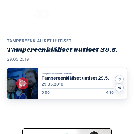
Skip
to
Menu
content
TAMPEREENKIÄLISET UUTISET
Tampereenkiäliset uutiset 29.5.
29.05.2019
Tampereenkiäliset uutiset
Tampereenkiäliset uutiset 29.5.
29.05.2019
0:00
4:10