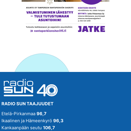
RADIO SUN TAAJUUDET
Etelä-Pirkanmaa
96,7
Ikaalinen ja Hämeenkyrö
96,3
Kankaanpään seutu
106,7