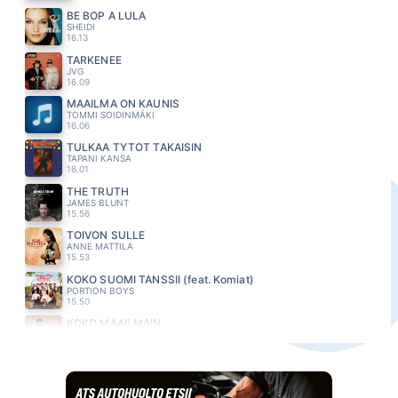
BE BOP A LULA
SHEIDI
16.13
TARKENEE
JVG
16.09
MAAILMA ON KAUNIS
TOMMI SOIDINMÄKI
16.06
TULKAA TYTÖT TAKAISIN
TAPANI KANSA
16.01
THE TRUTH
JAMES BLUNT
15.56
TOIVON SULLE
ANNE MATTILA
15.53
KOKO SUOMI TANSSII (feat. Komiat)
PORTION BOYS
15.50
KOKO MAAILMAIN
ANTTI TOIVOLA
15.46
LOVE REALLY HURTS WITHOUT YOU
BILLY OCEAN
15.41