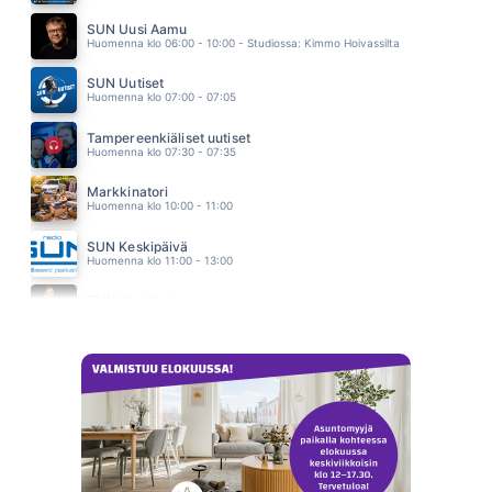
AKUN TEHDAS
EPPU NORMAALI
SUN Uusi Aamu
14.55
Huomenna klo 06:00 - 10:00 - Studiossa: Kimmo Hoivassilta
SUN Uutiset
Huomenna klo 07:00 - 07:05
Tampereenkiäliset uutiset
Huomenna klo 07:30 - 07:35
Markkinatori
Huomenna klo 10:00 - 11:00
SUN Keskipäivä
Huomenna klo 11:00 - 13:00
SUN Iltapäivä
Huomenna klo 13:00 - 18:00 - Studiossa: Kaisu Lämsä