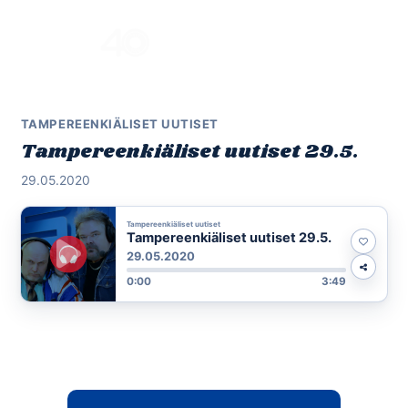
Skip
to
Menu
content
TAMPEREENKIÄLISET UUTISET
Tampereenkiäliset uutiset 29.5.
29.05.2020
Tampereenkiäliset uutiset
Tampereenkiäliset uutiset 29.5.
29.05.2020
0:00
3:49