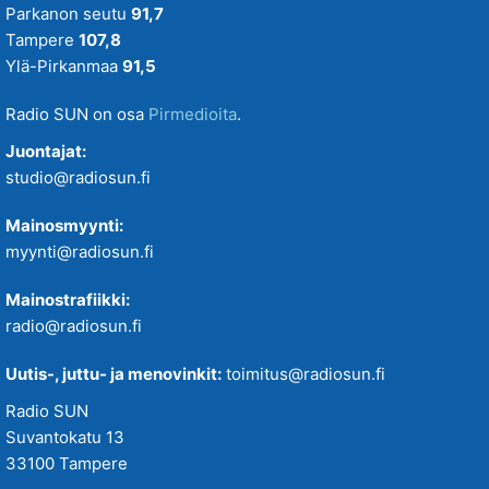
Parkanon seutu
91,7
Tampere
107,8
Ylä-Pirkanmaa
91,5
Radio SUN on osa
Pirmedioita
.
Juontajat:
studio@radiosun.fi
Mainosmyynti:
myynti@radiosun.fi
Mainostrafiikki:
radio@radiosun.fi
Uutis-, juttu- ja menovinkit:
toimitus@radiosun.fi
Radio SUN
Suvantokatu 13
33100 Tampere