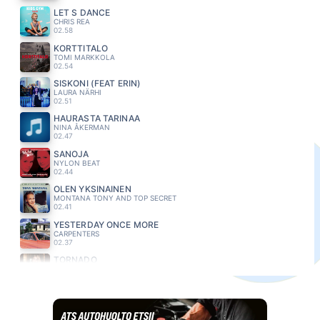
LET S DANCE
CHRIS REA
02.58
KORTTITALO
TOMI MARKKOLA
02.54
SISKONI (FEAT ERIN)
LAURA NÄRHI
02.51
HAURASTA TARINAA
NINA ÅKERMAN
02.47
SANOJA
NYLON BEAT
02.44
OLEN YKSINAINEN
MONTANA TONY AND TOP SECRET
02.41
YESTERDAY ONCE MORE
CARPENTERS
02.37
TORNADO
EVELINA
02.33
KAKSI LENSI YLI KAENPESAN
FREEMAN
02.29