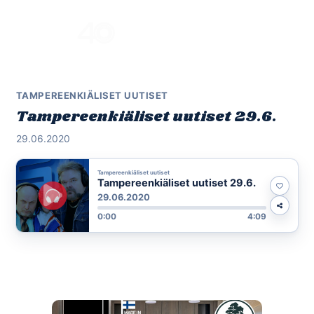
Skip
to
Menu
content
TAMPEREENKIÄLISET UUTISET
Tampereenkiäliset uutiset 29.6.
29.06.2020
Tampereenkiäliset uutiset
Tampereenkiäliset uutiset 29.6.
29.06.2020
0:00
4:09