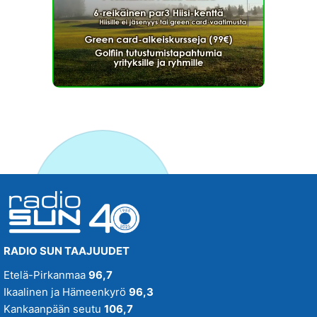
RADIO SUN TAAJUUDET
Etelä-Pirkanmaa
96,7
Ikaalinen ja Hämeenkyrö
96,3
Kankaanpään seutu
106,7