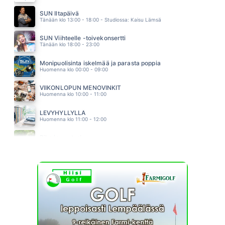
KUUME
PHILHARMONIC
SUN Iltapäivä
01.51
Tänään klo 13:00 - 18:00 - Studiossa: Kaisu Lämsä
SUN Viihteelle -toivekonsertti
Tänään klo 18:00 - 23:00
Monipuolisinta iskelmää ja parasta poppia
Huomenna klo 00:00 - 09:00
VIIKONLOPUN MENOVINKIT
Huomenna klo 10:00 - 11:00
LEVYHYLLYLLÄ
Huomenna klo 11:00 - 12:00
Piha ja puutarha
Huomenna klo 12:00 - 13:00 - Studiossa: Pinsiön Taimisto