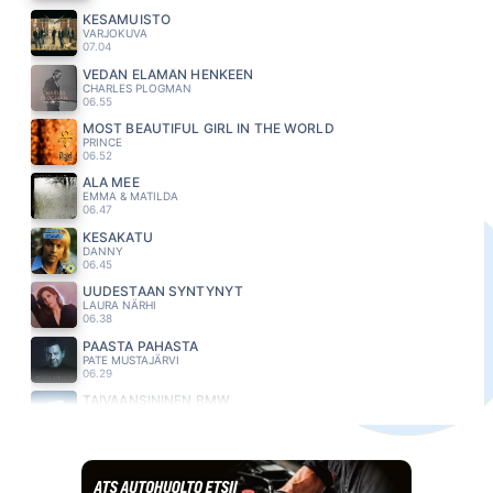
KESAMUISTO
VARJOKUVA
07.04
VEDÄN ELÄMÄN HENKEEN
CHARLES PLOGMAN
06.55
MOST BEAUTIFUL GIRL IN THE WORLD
PRINCE
06.52
ÄLÄ MEE
EMMA & MATILDA
06.47
KESAKATU
DANNY
06.45
UUDESTAAN SYNTYNYT
LAURA NÄRHI
06.38
PÄÄSTÄ PAHASTA
PATE MUSTAJÄRVI
06.29
TAIVAANSININEN BMW
KETTUNEN EDU
06.22
TARPEEKS KOHTALOO
MEIJU SUVAS
06.16