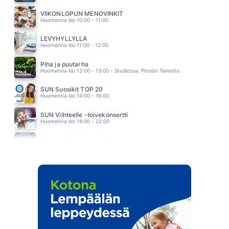
KAIKKI VANHAT LAULUT
SAMULI EDELMANN
VIIKONLOPUN MENOVINKIT
05.28
Huomenna klo 10:00 - 11:00
LEVYHYLLYLLÄ
Huomenna klo 11:00 - 12:00
Piha ja puutarha
Huomenna klo 12:00 - 13:00 - Studiossa: Pinsiön Taimisto
SUN Suosikit TOP 20
Huomenna klo 14:00 - 16:00
SUN Viihteelle -toivekonsertti
Huomenna klo 18:00 - 22:00
Monipuolisinta iskelmää ja parasta poppia
Sunnuntai klo 00:00 - 10:00