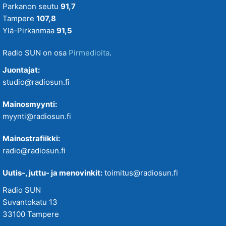
Parkanon seutu
91,7
Tampere
107,8
Ylä-Pirkanmaa
91,5
Radio SUN on osa
Pirmedioita
.
Juontajat:
studio@radiosun.fi
Mainosmyynti:
myynti@radiosun.fi
Mainostrafiikki:
radio@radiosun.fi
Uutis-, juttu- ja menovinkit:
toimitus@radiosun.fi
Radio SUN
Suvantokatu 13
33100 Tampere