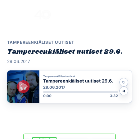
Skip
to
Menu
content
TAMPEREENKIÄLISET UUTISET
Tampereenkiäliset uutiset 29.6.
29.06.2017
Tampereenkiäliset uutiset
Tampereenkiäliset uutiset 29.6.
29.06.2017
0:00
3:32