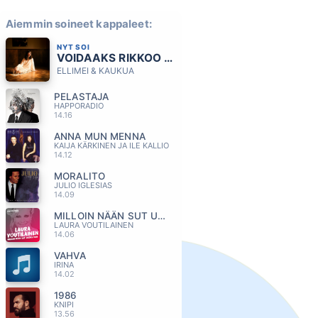
Aiemmin soineet kappaleet:
NYT SOI
VOIDAAKS RIKKOO HILJAISUUS
ELLIMEI & KAUKUA
PELASTAJA
HAPPORADIO
14.16
ANNA MUN MENNA
KAIJA KÄRKINEN JA ILE KALLIO
14.12
MORALITO
JULIO IGLESIAS
14.09
MILLOIN NÄÄN SUT UUDESTAAN
LAURA VOUTILAINEN
14.06
VAHVA
IRINA
14.02
1986
KNIPI
13.56