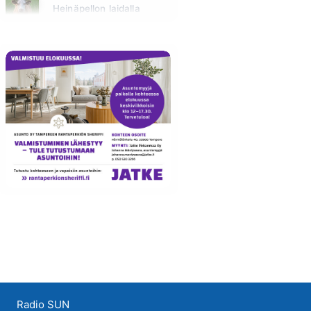
Heinäpellon laidalla
Huomenna klo 15:00 - 16:00
Radio SUN