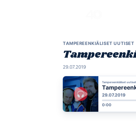
Skip
to
content
TAMPEREENKIÄLISET UUTISET
Tampereenkiä
29.07.2019
Tampereenkiäliset uutise
Tampereenkiä
29.07.2019
0:00