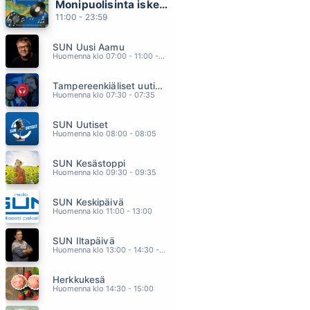
Monipuolisinta iskelmää ja parasta poppia
SUURI TULEVAISUUS
11:00 - 23:59
PATE MUSTAJÄRVI
13.19
SUN Uusi Aamu
EI PANIKOIDA
Huomenna klo 07:00 - 11:00 - Studiossa: Kimmo Hoivassilta
JOHANNA KURKELA
13.15
Tampereenkiäliset uutiset
ELEKIELTA
Huomenna klo 07:30 - 07:35
CLIFTERS
13.12
SUN Uutiset
TÄHDET
Huomenna klo 08:00 - 08:05
CHISU
13.09
SUN Kesästoppi
RIVER DEEP MOUNTAIN HIGH
Huomenna klo 09:30 - 09:35
CELINE DION
13.04
SUN Keskipäivä
Huomenna klo 11:00 - 13:00
SUN Iltapäivä
Huomenna klo 13:00 - 14:30 - Studiossa: Kaisu Lämsä
Herkkukesä
Huomenna klo 14:30 - 15:00