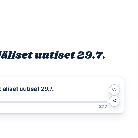
Etusivu
Ohjelmat
Osallistu
liset uutiset 29.7.
t
liset uutiset 29.7.
3:17