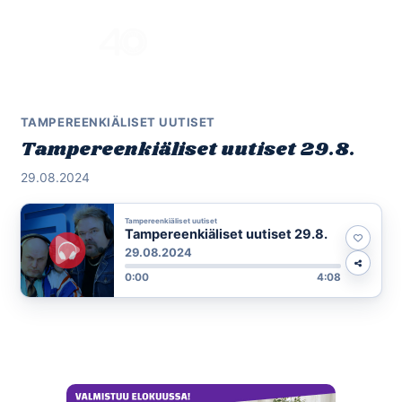
Skip
to
Menu
content
TAMPEREENKIÄLISET UUTISET
Tampereenkiäliset uutiset 29.8.
29.08.2024
Tampereenkiäliset uutiset
Tampereenkiäliset uutiset 29.8.
29.08.2024
0:00
4:08