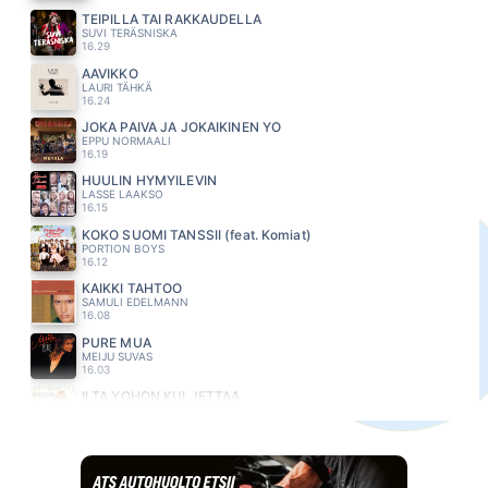
TEIPILLÄ TAI RAKKAUDELLA
SUVI TERÄSNISKA
16.29
AAVIKKO
LAURI TÄHKÄ
16.24
JOKA PÄIVÄ JA JOKAIKINEN YÖ
EPPU NORMAALI
16.19
HUULIN HYMYILEVIN
LASSE LAAKSO
16.15
KOKO SUOMI TANSSII (feat. Komiat)
PORTION BOYS
16.12
KAIKKI TAHTOO
SAMULI EDELMANN
16.08
PURE MUA
MEIJU SUVAS
16.03
ILTA YÖHÖN KULJETTAA
ANNA ERIKSSON
15.58
SYDÄN POLKUNSA LÖYTÄÄ
KANAVA
15.54