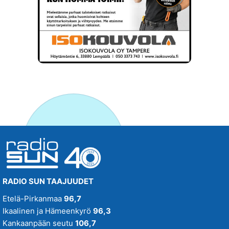
RADIO SUN TAAJUUDET
Etelä-Pirkanmaa
96,7
Ikaalinen ja Hämeenkyrö
96,3
Kankaanpään seutu
106,7