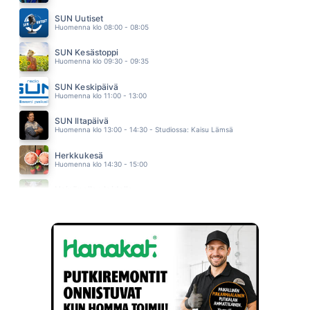
NUORI LOIRI
ANNA PUU
SUN Uutiset
15.15
Huomenna klo 08:00 - 08:05
SUN Kesästoppi
Huomenna klo 09:30 - 09:35
SUN Keskipäivä
Huomenna klo 11:00 - 13:00
SUN Iltapäivä
Huomenna klo 13:00 - 14:30 - Studiossa: Kaisu Lämsä
Herkkukesä
Huomenna klo 14:30 - 15:00
Heinäpellon laidalla
Huomenna klo 15:00 - 16:00