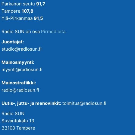
Parkanon seutu
91,7
Tampere
107,8
Ylä-Pirkanmaa
91,5
Radio SUN on osa
Pirmedioita
.
Juontajat:
studio@radiosun.fi
Mainosmyynti:
myynti@radiosun.fi
Mainostrafiikki:
radio@radiosun.fi
Uutis-, juttu- ja menovinkit:
toimitus@radiosun.fi
Radio SUN
Suvantokatu 13
33100 Tampere