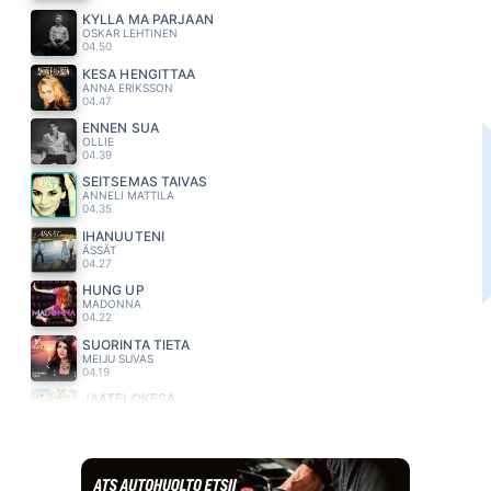
KYLLÄ MÄ PÄRJÄÄN
OSKAR LEHTINEN
04.50
KESA HENGITTÄÄ
ANNA ERIKSSON
04.47
ENNEN SUA
OLLIE
04.39
SEITSEMAS TAIVAS
ANNELI MATTILA
04.35
IHANUUTENI
ÄSSÄT
04.27
HUNG UP
MADONNA
04.22
SUORINTA TIETÄ
MEIJU SUVAS
04.19
JAATELÖKESA
JUKKA POIKA
04.12
OLEN ONNELLINEN
S.I.G
04.09