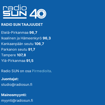
RADIO SUN TAAJUUDET
Etelä-Pirkanmaa
96,7
Ikaalinen ja Hämeenkyrö
96,3
Kankaanpään seutu
106,7
Parkanon seutu
91,7
Tampere
107,8
Ylä-Pirkanmaa
91,5
Radio SUN on osa
Pirmedioita
.
Juontajat:
studio@radiosun.fi
Mainosmyynti:
myynti@radiosun.fi