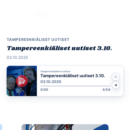
Skip
to
Menu
content
TAMPEREENKIÄLISET UUTISET
Tampereenkiäliset uutiset 3.10.
03.10.2025
Tampereenkiäliset uutiset
Tampereenkiäliset uutiset 3.10.
03.10.2025
0:00
4:54