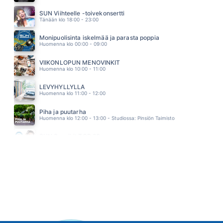
KAHDESTAAN
IDA PAUL & KALLE LINDROTH
SUN Viihteelle -toivekonsertti
03.28
Tänään klo 18:00 - 23:00
Monipuolisinta iskelmää ja parasta poppia
Huomenna klo 00:00 - 09:00
VIIKONLOPUN MENOVINKIT
Huomenna klo 10:00 - 11:00
LEVYHYLLYLLÄ
Huomenna klo 11:00 - 12:00
Piha ja puutarha
Huomenna klo 12:00 - 13:00 - Studiossa: Pinsiön Taimisto
SUN Suosikit TOP 20
Huomenna klo 14:00 - 16:00