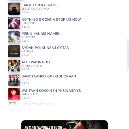
JÄRJETÖN RAKKAUS
JESSE KAIKURANTA
23.47
NOTHING S GONNA STOP US NOW
STARSHIP
23.43
PIRUN KAUNIS NAINEN
CLIFTERS
23.40
SYDÄN POLKUNSA LÖYTÄÄ
KANAVA
23.36
ALL I WANNA DO
SHERYL CROW
23.32
SANOTAANKO KAIKKI SUORAAN
RODEO
23.29
VANTAAN KOKOINEN YKSINÄISYYS
JANNIKA B
23.25
ASFALTTIVIIDAKKO
ANNE MATTILA
23.22
KAUNIS RIETAS ONNELLINEN
KAIJA KOO
23.18