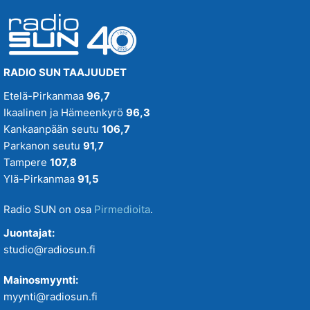
RADIO SUN TAAJUUDET
Etelä-Pirkanmaa
96,7
Ikaalinen ja Hämeenkyrö
96,3
Kankaanpään seutu
106,7
Parkanon seutu
91,7
Tampere
107,8
Ylä-Pirkanmaa
91,5
Radio SUN on osa
Pirmedioita
.
Juontajat:
studio@radiosun.fi
Mainosmyynti:
myynti@radiosun.fi