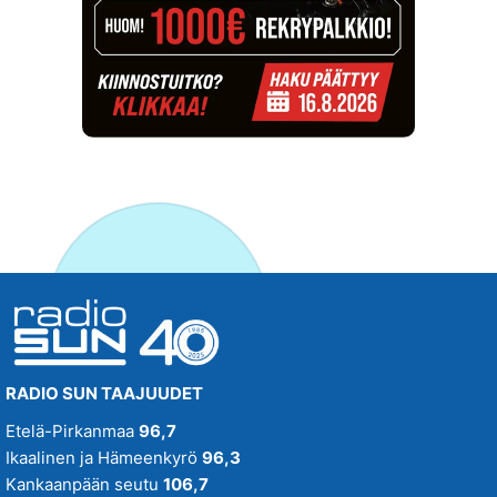
RADIO SUN TAAJUUDET
Etelä-Pirkanmaa
96,7
Ikaalinen ja Hämeenkyrö
96,3
Kankaanpään seutu
106,7