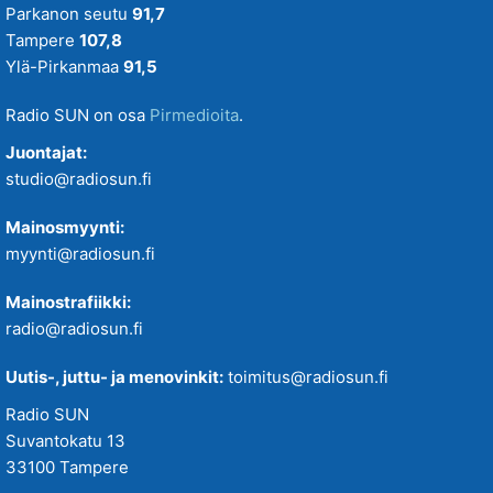
Parkanon seutu
91,7
Tampere
107,8
Ylä-Pirkanmaa
91,5
Radio SUN on osa
Pirmedioita
.
Juontajat:
studio@radiosun.fi
Mainosmyynti:
myynti@radiosun.fi
Mainostrafiikki:
radio@radiosun.fi
Uutis-, juttu- ja menovinkit:
toimitus@radiosun.fi
Radio SUN
Suvantokatu 13
33100 Tampere