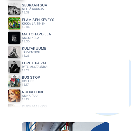
SEURAAN SUA
NELJÄ RUUSUA
15.38
ELÄMISEN KEVEYS
KIKKA LAITINEN
15.34
MAITOHAPOILLA
ANSSI KELA
15.30
KULTAKUUME
JÄRVENSIVU
15.26
LOPUT PÄIVÄT
PATE MUSTAJÄRVI
15.22
BUS STOP
HOLLIES
15.17
NUORI LOIRI
ANNA PUU
15.15
KUKKAMEKKO
HELI RUOTSALAINEN
15.11
SUN FOREVER
MARISKA
15.08