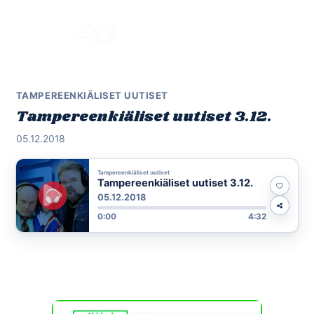
Skip
to
Menu
content
TAMPEREENKIÄLISET UUTISET
Tampereenkiäliset uutiset 3.12.
05.12.2018
Tampereenkiäliset uutiset
Tampereenkiäliset uutiset 3.12.
05.12.2018
0:00
4:32