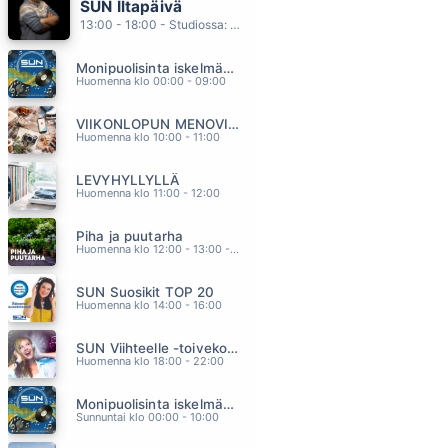
SUN Iltapäivä
HAFANANA
13:00 - 18:00 - Studiossa: Kaisu Lämsä
TAPANI KANSA
12.04
Monipuolisinta iskelmää ja parasta poppia
ÄLÄ PELKÄÄ MUA
Huomenna klo 00:00 - 09:00
EINI
11.56
VIIKONLOPUN MENOVINKIT
TIE AJATUKSIIN
Huomenna klo 10:00 - 11:00
NELJÄ RUUSUA
11.52
LEVYHYLLYLLÄ
KAIHOSIELU
Huomenna klo 11:00 - 12:00
KOMIAT
11.48
Piha ja puutarha
ON KESÄYÖ
Huomenna klo 12:00 - 13:00 - Studiossa: Pinsiön Taimisto
OLAVI UUSIVIRTA
11.40
SUN Suosikit TOP 20
Huomenna klo 14:00 - 16:00
SUN Viihteelle -toivekonsertti
Huomenna klo 18:00 - 22:00
Monipuolisinta iskelmää ja parasta poppia
Sunnuntai klo 00:00 - 10:00