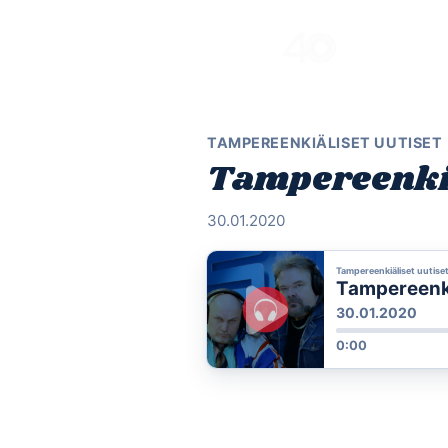
Skip
to
content
TAMPEREENKIÄLISET UUTISET
Tampereenkiä
30.01.2020
Tampereenkiäliset uutise
Tampereenkiä
30.01.2020
0:00