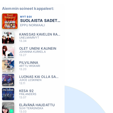
Aiemmin soineet kappaleet:
NYT SOI
SUOLAISTA SADETTA
EPPU NORMAALI
KANSSAS KAVELEN RANTAA
UNELMAVÄVYT
13.34
OLET UNENI KAUNEIN
JOHANNA KURKELA
13.27
PILVILINNA
ARTTU WISKARI
13.20
LUONAS KAI OLLA SAAN
JUICE LESKINEN
13.11
KESA 92
FINLANDERS
13.07
ELÄVÄNÄ HAUDATTU
SUVI TERÄSNISKA
13.03