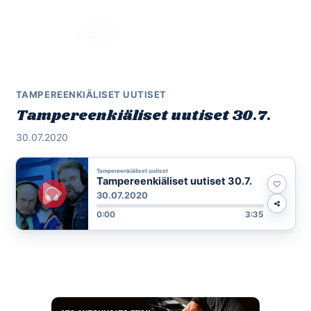
Skip
to
Menu
content
TAMPEREENKIÄLISET UUTISET
Tampereenkiäliset uutiset 30.7.
30.07.2020
Tampereenkiäliset uutiset
Tampereenkiäliset uutiset 30.7.
30.07.2020
0:00
3:35