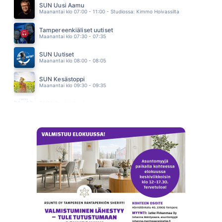
SUN Uusi Aamu
SAMMUTA MUN JANO
Maanantai klo 07:00 - 11:00 - Studiossa: Kimmo Hoivassilta
OLLIE
12.11
Tampereenkiäliset uutiset
Maanantai klo 07:30 - 07:35
SUN Uutiset
Maanantai klo 08:00 - 08:05
SUN Kesästoppi
Maanantai klo 09:30 - 09:35
SUN Keskipäivä
Maanantai klo 11:00 - 13:00