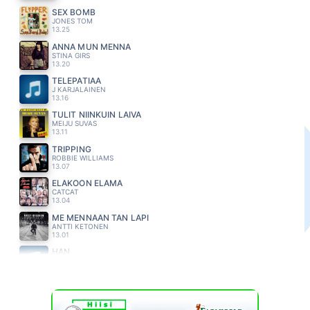
SEX BOMB
JONES TOM
13.25
ANNA MUN MENNA
STINA GIRS
13.20
TELEPATIAA
J KARJALAINEN
13.16
TULIT NIINKUIN LAIVA
MEIJU SUVAS
13.11
TRIPPING
ROBBIE WILLIAMS
13.07
ELÄKÖÖN ELÄMÄ
CATCAT
13.04
ME MENNÄÄN TÄN LÄPI
ANTTI KETONEN
13.01
HÄN
J KARJALAINEN
12.55
ELÄN KOSKETUKSESTA
SUVI TERÄSNISKA
12.51