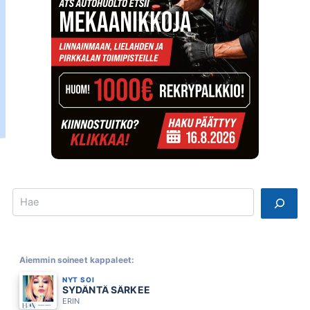
Search
Aiemmin soineet kappaleet:
NYT SOI
SYDÄNTÄ SÄRKEE
ERIN