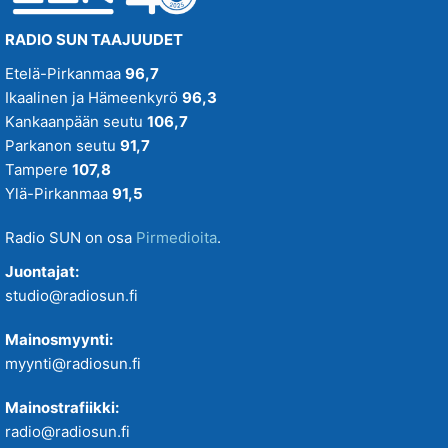
RADIO SUN TAAJUUDET
Etelä-Pirkanmaa
96,7
Ikaalinen ja Hämeenkyrö
96,3
Kankaanpään seutu
106,7
Parkanon seutu
91,7
Tampere
107,8
Ylä-Pirkanmaa
91,5
Radio SUN on osa
Pirmedioita
.
Juontajat:
studio@radiosun.fi
Mainosmyynti:
myynti@radiosun.fi
Mainostrafiikki:
radio@radiosun.fi