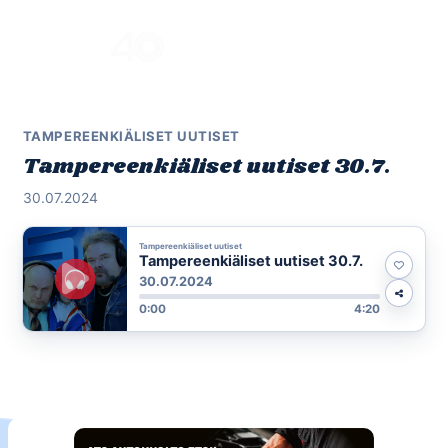
Skip
to
Menu
content
TAMPEREENKIÄLISET UUTISET
Tampereenkiäliset uutiset 30.7.
30.07.2024
Tampereenkiäliset uutiset
Tampereenkiäliset uutiset 30.7.
30.07.2024
0:00
4:20