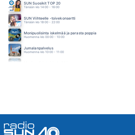
SUN Suosikit TOP 20
JÄTKÄN HUMPPA
Tänään klo 14:00 - 16:00
MUTKATTOMAT
17.53
SUN Viihteelle -toivekonsertti
Tänään klo 18:00 - 22:00
Monipuolisinta iskelmää ja parasta poppia
Huomenna klo 00:00 - 10:00
Jumalanpalvelus
Huomenna klo 10:00 - 11:00
Monipuolisinta iskelmää ja parasta poppia
Huomenna klo 11:00 - 23:59