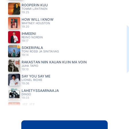
RÖÖPERIN KUU
TOMMI LÄNTINEN
19.25
HOW WILL I KNOW
WHITNEY HOUSTON
19.20
IHMEENI
REINO NORDIN
19.17
SOKERIPALA
TONI ROSSI JA SINITAIVAS
19.14
RAKASTAN NIIN KAUAN KUIN MÄ VOIN
JUHA TAPIO
19.10
SAY YOU SAY ME
LIONEL RICHIE
19.06
LÄHETYSSAARNAAJA
DINGO
19.03
JEE JEE
EPPU NORMAALI
18.58
HEI ÄIJÄ
PATE MUSTAJÄRVI
18.55