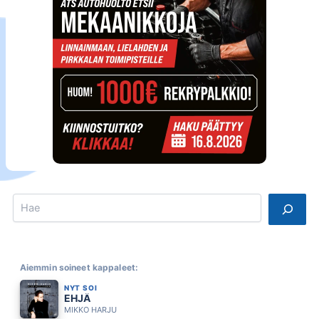
Search
Aiemmin soineet kappaleet:
NYT SOI
EHJÄ
MIKKO HARJU