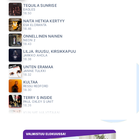
TEQUILA SUNRISE
EAGLES
18.50
NÄITÄ HETKIÄ KERTYY
ESA ELORANTA
18.46
ONNELLINEN NAINEN
NEON 2
18.43
LILJA. RUUSU, KIRSIKKAPUU
JARKKO AHOLA
18.38
UNTEN ERAMAA
JANNE TULKKI
18.32
KULTAA
RESSU REDFORD
18.30
TERRY S INSIDE
PAUL OXLEY S UNIT
18.26
KUN ME HAJOTAAN
KATRI YLANDER
18.23
TIEN VARTEEN
KNIPI
18.18