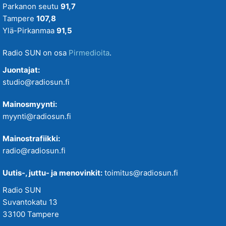
Parkanon seutu
91,7
Tampere
107,8
Ylä-Pirkanmaa
91,5
Radio SUN on osa
Pirmedioita
.
Juontajat:
studio@radiosun.fi
Mainosmyynti:
myynti@radiosun.fi
Mainostrafiikki:
radio@radiosun.fi
Uutis-, juttu- ja menovinkit:
toimitus@radiosun.fi
Radio SUN
Suvantokatu 13
33100 Tampere