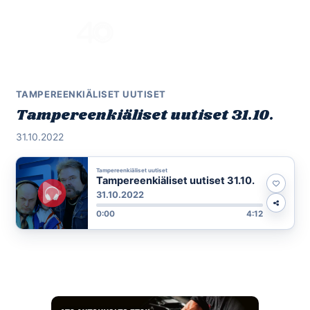
Skip
to
Menu
content
TAMPEREENKIÄLISET UUTISET
Tampereenkiäliset uutiset 31.10.
31.10.2022
Tampereenkiäliset uutiset
Tampereenkiäliset uutiset 31.10.
31.10.2022
0:00
4:12