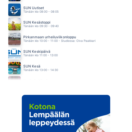
MÖKKIELÄMÄÄ
PORTION BOYS
SUN Uutiset
17.37
Tänään klo 08:00 - 08:05
SUN Kesästoppi
Tänään klo 09:30 - 09:40
Pirkanmaan urheiluviikonloppu
Tänään klo 10:00 - 11:00 - Studiossa: Oiva Paakkari
SUN Keskipäivä
Tänään klo 11:00 - 13:00
SUN Kesä
Tänään klo 13:00 - 14:30
Kesänäyttämö
Tänään klo 14:30 - 14:40