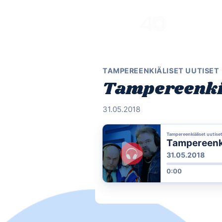
Skip
to
content
TAMPEREENKIÄLISET UUTISET
Tampereenkiä
31.05.2018
Tampereenkiäliset uutise
Tampereenkiä
31.05.2018
0:00