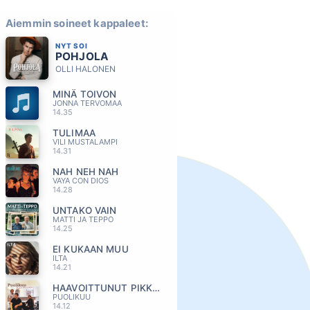
Aiemmin soineet kappaleet:
NYT SOI
POHJOLA
OLLI HALONEN
MINÄ TOIVON
JONNA TERVOMAA
14.35
TULIMAA
VILI MUSTALAMPI
14.31
NAH NEH NAH
VAYA CON DIOS
14.28
UNTAKO VAIN
MATTI JA TEPPO
14.25
EI KUKAAN MUU
ILTA
14.21
HAAVOITTUNUT PIKKUINEN
PUOLIKUU
14.12