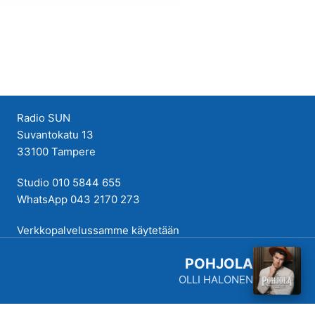
Radio SUN
Suvantokatu 13
33100 Tampere
Studio 010 5844 655
WhatsApp 043 2170 273
Verkkopalvelussamme käytetään
evästeitä käyttökokemuksen
POHJOLA
parantamiseksi. Tutustu
OLLI HALONEN
tietosuojakäytäntöihimme
täällä
.