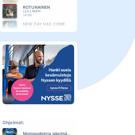
ROTUNAINEN
LEA LAVEN
14.08
NEW DAY HAS COME
CELINE DION
14.04
UUSI ALKU
TEEMU ROIVAINEN
14.01
OLIN VAIN TUULI
EPPU NORMAALI
13.55
NAUTI JA ELÄ
MATTI ESKO
13.51
UNELMAVÄVY
ROBIN PACKALEN
13.49
HULLUUDEN NIMIIN
PIRTTIJOKI
13.46
Ohjelmat:
YLIVOIMAINEN
KUUMAA
Monipuolisinta iskelmää ja parasta poppia
13.40