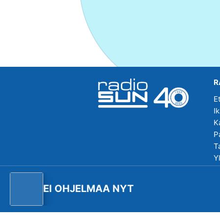
R
E
I
K
P
T
Y
R
EI OHJELMAA NYT