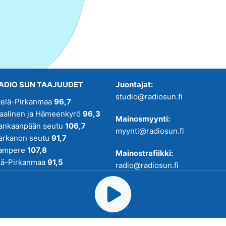
ADIO SUN TAAJUUDET
Juontajat:
studio@radiosun.fi
telä-Pirkanmaa
96,7
kaalinen ja Hämeenkyrö
96,3
Mainosmyynti:
ankaanpään seutu
106,7
myynti@radiosun.fi
arkanon seutu
91,7
ampere
107,8
Mainostrafiikki:
lä-Pirkanmaa
91,5
radio@radiosun.fi
adio SUN on osa
Pirmedioita
.
Uutis-, juttu- ja menovinkit:
toimitus@radiosun.fi