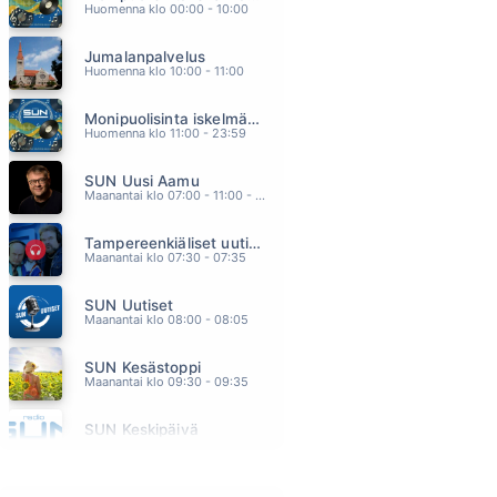
Huomenna klo 00:00 - 10:00
JUST LIKE JESSE JAMES
CHER
Jumalanpalvelus
13.36
Huomenna klo 10:00 - 11:00
KESKEN JÄÄ
TUURE KILPELÄINEN
Monipuolisinta iskelmää ja parasta poppia
13.32
Huomenna klo 11:00 - 23:59
JUMALAT JUHLIVAT ÖISIN
OLAVI UUSIVIRTA
SUN Uusi Aamu
13.29
Maanantai klo 07:00 - 11:00 - Studiossa: Kimmo Hoivassilta
SEX BOMB
JONES TOM
Tampereenkiäliset uutiset
13.25
Maanantai klo 07:30 - 07:35
ANNA MUN MENNA
STINA GIRS
SUN Uutiset
13.20
Maanantai klo 08:00 - 08:05
SUN Kesästoppi
Maanantai klo 09:30 - 09:35
SUN Keskipäivä
Maanantai klo 11:00 - 13:00