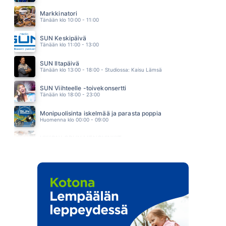
PIRUN KAUNIS NAINEN
CLIFTERS
Markkinatori
23.40
Tänään klo 10:00 - 11:00
SUN Keskipäivä
Tänään klo 11:00 - 13:00
SUN Iltapäivä
Tänään klo 13:00 - 18:00 - Studiossa: Kaisu Lämsä
SUN Viihteelle -toivekonsertti
Tänään klo 18:00 - 23:00
Monipuolisinta iskelmää ja parasta poppia
Huomenna klo 00:00 - 09:00
VIIKONLOPUN MENOVINKIT
Huomenna klo 10:00 - 11:00