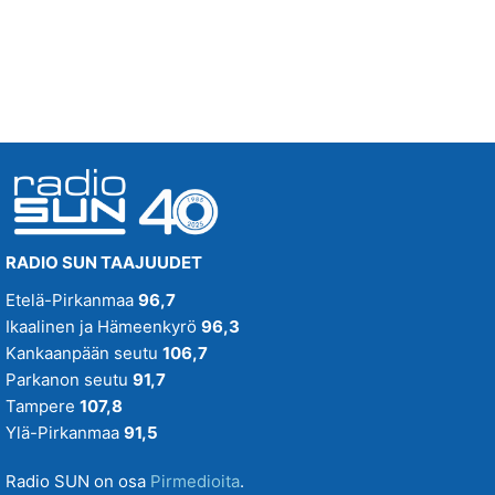
LÄHETYSSAARNAAJA
DINGO
19.03
RADIO SUN TAAJUUDET
Etelä-Pirkanmaa
96,7
Ikaalinen ja Hämeenkyrö
96,3
Kankaanpään seutu
106,7
Parkanon seutu
91,7
Tampere
107,8
Ylä-Pirkanmaa
91,5
Radio SUN on osa
Pirmedioita
.