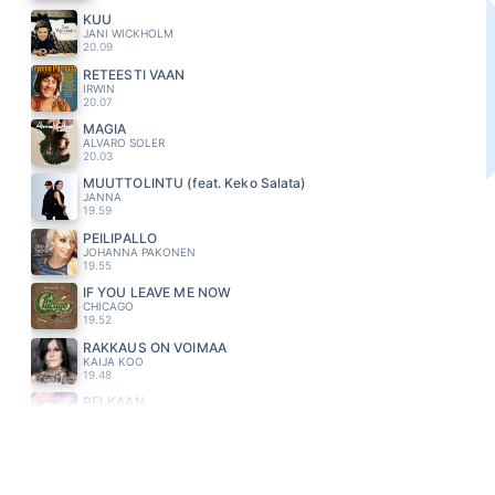
KUU
JANI WICKHOLM
20.09
RETEESTI VAAN
IRWIN
20.07
MAGIA
ALVARO SOLER
20.03
MUUTTOLINTU (feat. Keko Salata)
JANNA
19.59
PEILIPALLO
JOHANNA PAKONEN
19.55
IF YOU LEAVE ME NOW
CHICAGO
19.52
RAKKAUS ON VOIMAA
KAIJA KOO
19.48
PELKÄÄN
HEIDI KYRÖ
19.45
KIRJE
STINA GIRS
19.41