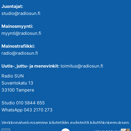
Juontajat:
studio@radiosun.fi
Mainosmyynti:
myynti@radiosun.fi
Mainostrafiikki:
radio@radiosun.fi
Uutis-, juttu- ja menovinkit:
toimitus@radiosun.fi
Radio SUN
Suvantokatu 13
33100 Tampere
Studio 010 5844 655
WhatsApp 043 2170 273
Verkkopalvelussamme käytetään evästeitä käyttökokemuksen
parantamiseksi. Tutustu tietosuojakäytäntöihimme
täällä
.