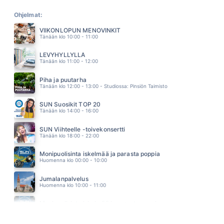
MALJA ELÄMÄLLE
JARKKO HONKANEN & TAIGA
Ohjelmat:
19.37
VIIKONLOPUN MENOVINKIT
LOST WITHOUT YOU
Tänään klo 10:00 - 11:00
GOODREM DELTA
19.33
LEVYHYLLYLLÄ
SYDÄNTÄ SÄRKEE
Tänään klo 11:00 - 12:00
ERIN
19.29
Piha ja puutarha
RÖÖPERIN KUU
Tänään klo 12:00 - 13:00 - Studiossa: Pinsiön Taimisto
TOMMI LÄNTINEN
19.25
SUN Suosikit TOP 20
HOW WILL I KNOW
Tänään klo 14:00 - 16:00
WHITNEY HOUSTON
19.20
SUN Viihteelle -toivekonsertti
IHMEENI
Tänään klo 18:00 - 22:00
REINO NORDIN
19.17
Monipuolisinta iskelmää ja parasta poppia
SOKERIPALA
Huomenna klo 00:00 - 10:00
TONI ROSSI JA SINITAIVAS
19.14
Jumalanpalvelus
RAKASTAN NIIN KAUAN KUIN MÄ VOIN
Huomenna klo 10:00 - 11:00
JUHA TAPIO
19.10
Monipuolisinta iskelmää ja parasta poppia
SAY YOU SAY ME
Huomenna klo 11:00 - 23:59
LIONEL RICHIE
19.06