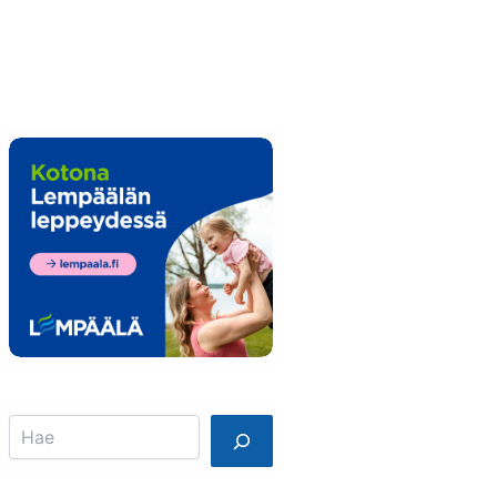
Info
Mainostajalle
Search