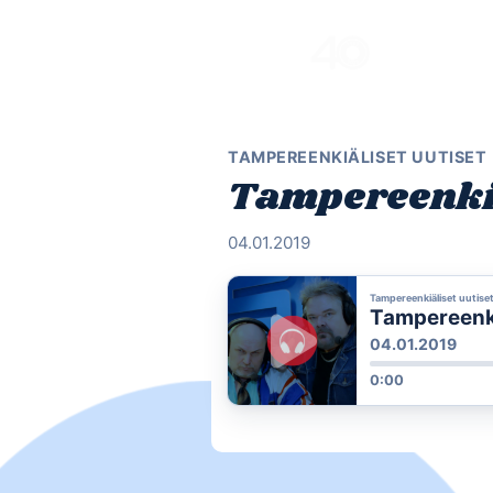
Skip
to
content
TAMPEREENKIÄLISET UUTISET
Tampereenkiäl
04.01.2019
Tampereenkiäliset uutise
Tampereenkiä
04.01.2019
0:00