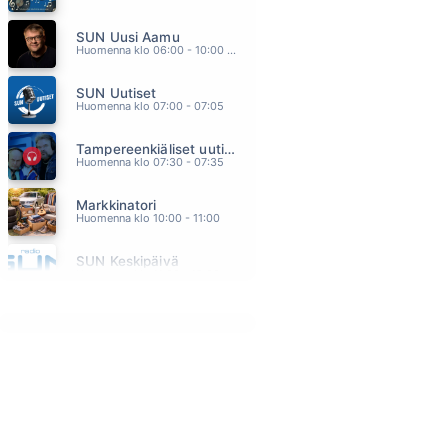
AURINKO VOITTAA
SUN Uusi Aamu
VIRVE ROSTI
10.18
Huomenna klo 06:00 - 10:00 - Studiossa: Kimmo Hoivassilta
MORNING SUN
SUN Uutiset
ROBBIE WILLIAMS
10.12
Huomenna klo 07:00 - 07:05
VIIMEISET HÄÄT
Tampereenkiäliset uutiset
ELIAS KASKINEN
10.09
Huomenna klo 07:30 - 07:35
LENSIN MATALALLA 2
Markkinatori
EPPU NORMAALI
10.04
Huomenna klo 10:00 - 11:00
ONKO VIELÄ AIKAA
SUN Keskipäivä
KATRI YLANDER
09.52
Huomenna klo 11:00 - 13:00