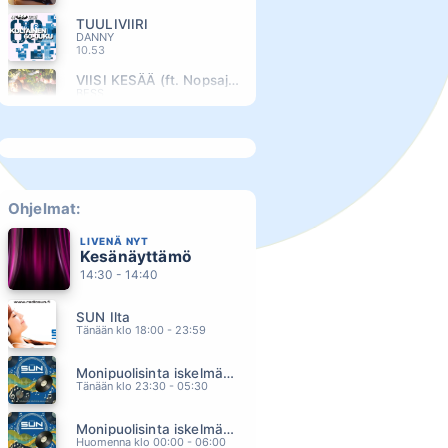
TUULIVIIRI
DANNY
10.53
VIISI KESÄÄ (ft. Nopsajalka)
BESS
10.49
RAJATON SYDAN
ELONKERJUU
10.45
TIIKERIN RAIDAT
JONNE AARON
Ohjelmat:
10.41
LIVENÄ NYT
DIANA
Kesänäyttämö
PAUL ANKA
10.37
14:30 - 14:40
ELÄN TÄTÄ ELÄMÄÄ
SUN Ilta
ANNE MATTILA
10.33
Tänään klo 18:00 - 23:59
IHMISTEN EDESSÄ
Monipuolisinta iskelmää ja parasta poppia
JENNI VARTIAINEN
10.29
Tänään klo 23:30 - 05:30
TUOMITTUNA KULKEMAAN
Monipuolisinta iskelmää ja parasta poppia
VESA-MATTI LOIRI & SAMULI EDELMANN
10.25
Huomenna klo 00:00 - 06:00