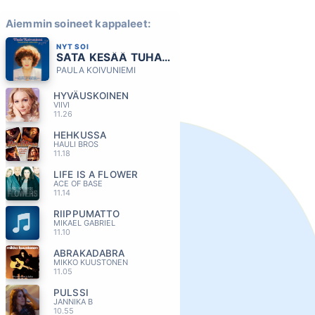
Aiemmin soineet kappaleet:
NYT SOI
SATA KESÄÄ TUHAT YÖTÄ
PAULA KOIVUNIEMI
HYVÄUSKOINEN
VIIVI
11.26
HEHKUSSA
HAULI BROS
11.18
LIFE IS A FLOWER
ACE OF BASE
11.14
RIIPPUMATTO
MIKAEL GABRIEL
11.10
ABRAKADABRA
MIKKO KUUSTONEN
11.05
PULSSI
JANNIKA B
10.55