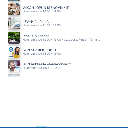
SUA AIVAN LIIKAA
HUHU
VIIKONLOPUN MENOVINKIT
05.24
Huomenna klo 10:00 - 11:00
LEVYHYLLYLLÄ
Huomenna klo 11:00 - 12:00
Piha ja puutarha
Huomenna klo 12:00 - 13:00 - Studiossa: Pinsiön Taimisto
SUN Suosikit TOP 20
Huomenna klo 14:00 - 16:00
SUN Viihteelle -toivekonsertti
Huomenna klo 18:00 - 22:00
Monipuolisinta iskelmää ja parasta poppia
Sunnuntai klo 00:00 - 10:00