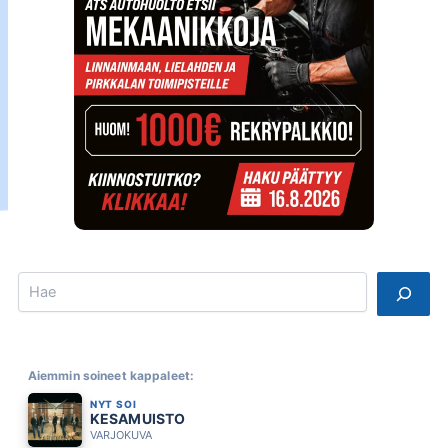
Search
Aiemmin soineet kappaleet:
NYT SOI
KESAMUISTO
VARJOKUVA