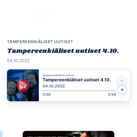
Skip
to
Menu
content
TAMPEREENKIÄLISET UUTISET
Tampereenkiäliset uutiset 4.10.
04.10.2022
Tampereenkiäliset uutiset
Tampereenkiäliset uutiset 4.10.
04.10.2022
0:00
3:58