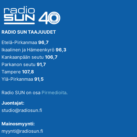
RADIO SUN TAAJUUDET
Etelä-Pirkanmaa
96,7
Ikaalinen ja Hämeenkyrö
96,3
Kankaanpään seutu
106,7
Parkanon seutu
91,7
Tampere
107,8
Ylä-Pirkanmaa
91,5
Radio SUN on osa
Pirmedioita
.
Juontajat:
studio@radiosun.fi
Mainosmyynti:
myynti@radiosun.fi