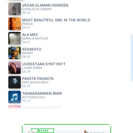
VEDÄN ELÄMÄN HENKEEN
CHARLES PLOGMAN
06.55
MOST BEAUTIFUL GIRL IN THE WORLD
PRINCE
06.52
ÄLÄ MEE
EMMA & MATILDA
06.47
KESAKATU
DANNY
06.45
UUDESTAAN SYNTYNYT
LAURA NÄRHI
06.38
PÄÄSTÄ PAHASTA
PATE MUSTAJÄRVI
06.29
TAIVAANSININEN BMW
KETTUNEN EDU
06.22
TARPEEKS KOHTALOO
MEIJU SUVAS
06.16
HEAVEN
CIAN DUCROT
06.12