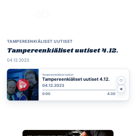
Skip
to
Menu
content
TAMPEREENKIÄLISET UUTISET
Tampereenkiäliset uutiset 4.12.
04.12.2023
Tampereenkiäliset uutiset
Tampereenkiäliset uutiset 4.12.
04.12.2023
0:00
4:30