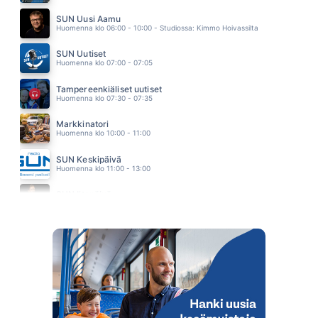
SINÄ MINUSSA
ANTTI RAISKI
SUN Uusi Aamu
11.56
Huomenna klo 06:00 - 10:00 - Studiossa: Kimmo Hoivassilta
SUN Uutiset
Huomenna klo 07:00 - 07:05
Tampereenkiäliset uutiset
Huomenna klo 07:30 - 07:35
Markkinatori
Huomenna klo 10:00 - 11:00
SUN Keskipäivä
Huomenna klo 11:00 - 13:00
SUN Iltapäivä
Huomenna klo 13:00 - 18:00 - Studiossa: Kaisu Lämsä