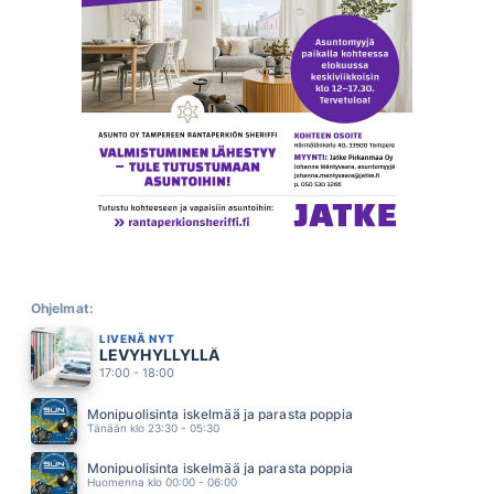
VUOROLLAAN
KATRI YLANDER
12.55
AARRE
ULTRA BRA
12.51
HALUAN SUT
SAIJA TUUPANEN
12.40
SAMAAN AIKAAN TOISAALLA
JUHA TAPIO
12.34
JOHNNY & MARY
ROPERT PALMER
12.27
MYSTEERI
CHISU
Ohjelmat:
12.20
LIVENÄ NYT
P.S. VIELÄKIN
LEVYHYLLYLLÄ
OLLIE
12.14
17:00 - 18:00
KEVÄT JA MINÄ (2025)
TOMMI LÄNTINEN
Monipuolisinta iskelmää ja parasta poppia
12.08
Tänään klo 23:30 - 05:30
HUOMINEN ON TUULINEN
RESSU REDFORD
Monipuolisinta iskelmää ja parasta poppia
12.03
Huomenna klo 00:00 - 06:00