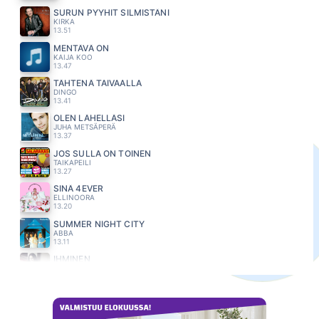
SURUN PYYHIT SILMISTÄNI
KIRKA
13.51
MENTÄVÄ ON
KAIJA KOO
13.47
TÄHTENÄ TAIVAALLA
DINGO
13.41
OLEN LÄHELLÄSI
JUHA METSÄPERÄ
13.37
JOS SULLA ON TOINEN
TAIKAPEILI
13.27
SINÄ 4EVER
ELLINOORA
13.20
SUMMER NIGHT CITY
ABBA
13.11
IHMINEN
ANNE MATTILA
13.07
LIEKKI
MARISKA
13.03