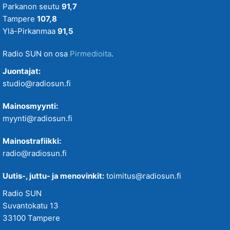
Parkanon seutu
91,7
Tampere
107,8
Ylä-Pirkanmaa
91,5
Radio SUN on osa
Pirmedioita
.
Juontajat:
studio@radiosun.fi
Mainosmyynti:
myynti@radiosun.fi
Mainostrafiikki:
radio@radiosun.fi
Uutis-, juttu- ja menovinkit:
toimitus@radiosun.fi
Radio SUN
Suvantokatu 13
33100 Tampere