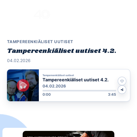
Skip
to
Menu
content
TAMPEREENKIÄLISET UUTISET
Tampereenkiäliset uutiset 4.2.
04.02.2026
Tampereenkiäliset uutiset
Tampereenkiäliset uutiset 4.2.
04.02.2026
0:00
3:45