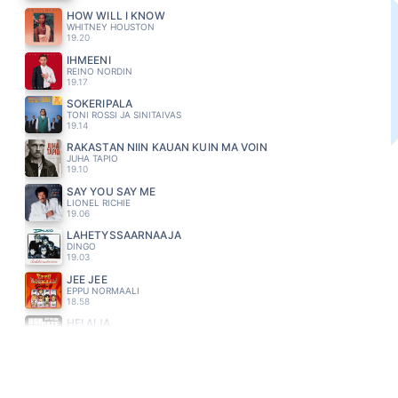
HOW WILL I KNOW
WHITNEY HOUSTON
19.20
IHMEENI
REINO NORDIN
19.17
SOKERIPALA
TONI ROSSI JA SINITAIVAS
19.14
RAKASTAN NIIN KAUAN KUIN MÄ VOIN
JUHA TAPIO
19.10
SAY YOU SAY ME
LIONEL RICHIE
19.06
LÄHETYSSAARNAAJA
DINGO
19.03
JEE JEE
EPPU NORMAALI
18.58
HEI ÄIJÄ
PATE MUSTAJÄRVI
18.55
ARMI
HOSTIKKA JUHA & DALLAPE ORKESTERI
18.46