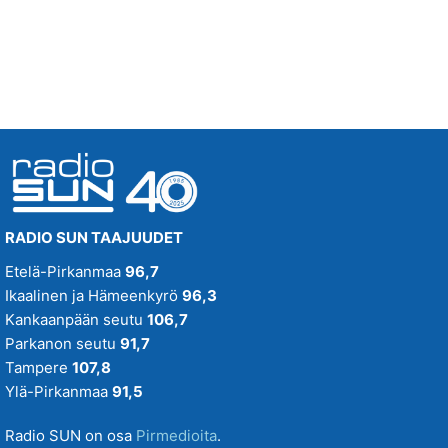
TOISELLA TÄHDELLÄ
MIKKO MÄKELÄINEN
17.50
RADIO SUN TAAJUUDET
Etelä-Pirkanmaa
96,7
Ikaalinen ja Hämeenkyrö
96,3
Kankaanpään seutu
106,7
Parkanon seutu
91,7
Tampere
107,8
Ylä-Pirkanmaa
91,5
Radio SUN on osa
Pirmedioita
.