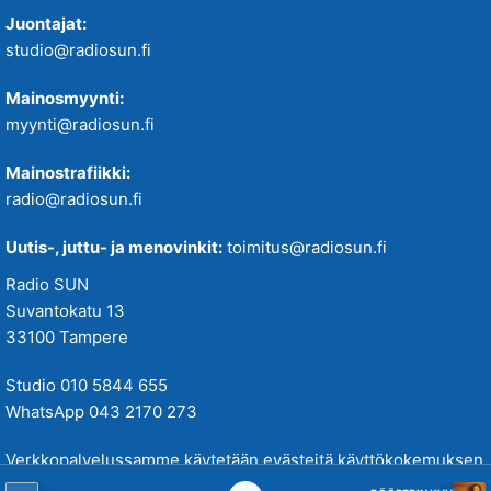
Juontajat:
studio@radiosun.fi
Mainosmyynti:
myynti@radiosun.fi
Mainostrafiikki:
radio@radiosun.fi
Uutis-, juttu- ja menovinkit:
toimitus@radiosun.fi
Radio SUN
Suvantokatu 13
33100 Tampere
Studio 010 5844 655
WhatsApp 043 2170 273
Verkkopalvelussamme käytetään evästeitä käyttökokemuksen
parantamiseksi. Tutustu tietosuojakäytäntöihimme
täällä
.