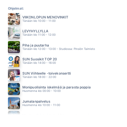
KUULUT AIKAAN PARHAIMPAAN
MATTI JA TEPPO
Ohjelmat:
18.37
VIIKONLOPUN MENOVINKIT
RUNOTYTTÖ
Tänään klo 10:00 - 11:00
PATE MUSTAJÄRVI
18.27
LEVYHYLLYLLÄ
KOVA DUUNI ON RAHAA
Tänään klo 11:00 - 12:00
ERIKA VIKMAN
18.17
Piha ja puutarha
IN THE END
Tänään klo 12:00 - 13:00 - Studiossa: Pinsiön Taimisto
LINKIN PARK
18.13
SUN Suosikit TOP 20
BENSAA SUONISSA
Tänään klo 14:00 - 16:00
RAULI BADDING SOMERJOKI
18.10
SUN Viihteelle -toivekonsertti
MA HALUUN VIIHDYTTAA
Tänään klo 18:00 - 22:00
KIKKA
18.06
Monipuolisinta iskelmää ja parasta poppia
KAIKKEA HYVÄÄ
Huomenna klo 00:00 - 10:00
SIMO SILMU
18.02
Jumalanpalvelus
TAULUT
Huomenna klo 10:00 - 11:00
HUGO
17.56
Monipuolisinta iskelmää ja parasta poppia
JÄTKÄN HUMPPA
Huomenna klo 11:00 - 23:59
MUTKATTOMAT
17.53