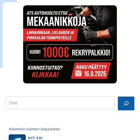
Search
Aiemmin soineet kappaleet:
NYT SOI