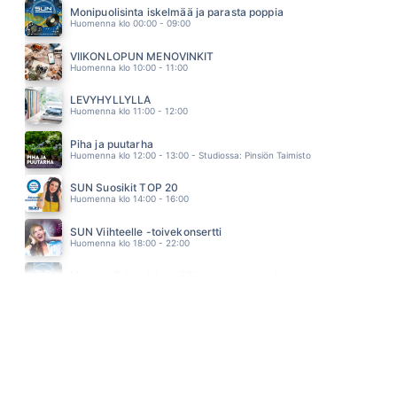
DANNY
Monipuolisinta iskelmää ja parasta poppia
06.45
Huomenna klo 00:00 - 09:00
UUDESTAAN SYNTYNYT
LAURA NÄRHI
VIIKONLOPUN MENOVINKIT
06.38
Huomenna klo 10:00 - 11:00
LEVYHYLLYLLÄ
Huomenna klo 11:00 - 12:00
Piha ja puutarha
Huomenna klo 12:00 - 13:00 - Studiossa: Pinsiön Taimisto
SUN Suosikit TOP 20
Huomenna klo 14:00 - 16:00
SUN Viihteelle -toivekonsertti
Huomenna klo 18:00 - 22:00
Monipuolisinta iskelmää ja parasta poppia
Sunnuntai klo 00:00 - 10:00