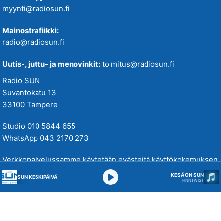
myynti@radiosun.fi
Mainostrafiikki:
radio@radiosun.fi
Uutis-, juttu- ja menovinkit:
toimitus@radiosun.fi
Radio SUN
Suvantokatu 13
33100 Tampere
Studio 010 5844 655
WhatsApp 043 2170 273
Verkkopalvelussamme käytetään evästeitä käyttökokemuksen
parantamiseksi. Tutustu tietosuojakäytäntöihimme
täällä
.
KESÄ ON SUN
SUN KESKIPÄIVÄ
FINNTWIST