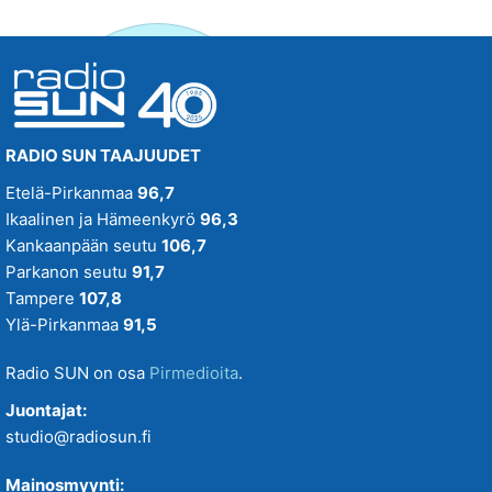
RADIO SUN TAAJUUDET
Etelä-Pirkanmaa
96,7
Ikaalinen ja Hämeenkyrö
96,3
Kankaanpään seutu
106,7
Parkanon seutu
91,7
Tampere
107,8
Ylä-Pirkanmaa
91,5
Radio SUN on osa
Pirmedioita
.
Juontajat:
studio@radiosun.fi
Mainosmyynti: