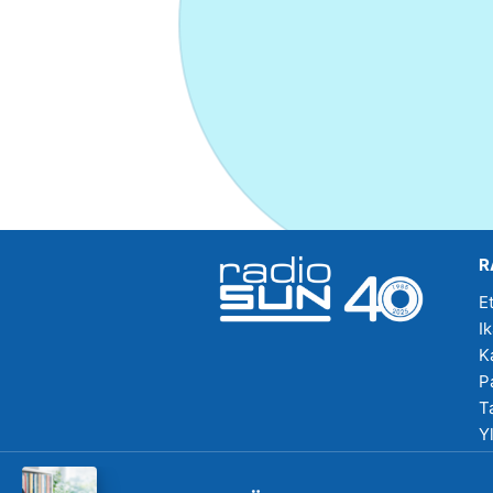
R
E
I
K
P
T
Y
R