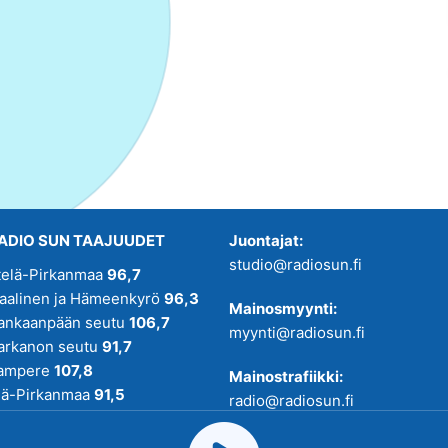
ADIO SUN TAAJUUDET
Juontajat:
studio@radiosun.fi
telä-Pirkanmaa
96,7
kaalinen ja Hämeenkyrö
96,3
Mainosmyynti:
ankaanpään seutu
106,7
myynti@radiosun.fi
arkanon seutu
91,7
ampere
107,8
Mainostrafiikki:
lä-Pirkanmaa
91,5
radio@radiosun.fi
adio SUN on osa
Pirmedioita
.
Uutis-, juttu- ja menovinkit: