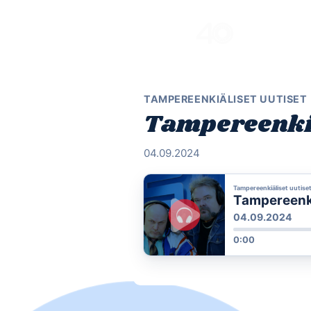
Skip
to
content
TAMPEREENKIÄLISET UUTISET
Tampereenkiä
04.09.2024
Tampereenkiäliset uutise
Tampereenkiä
04.09.2024
0:00