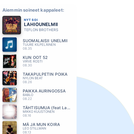
Aiemmin soineet kappaleet:
NYT SOI
LAHIÖUNELMII
TEFLON BROTHERS
SUOMALAISII UNELMII
TUURE KILPELÄINEN
08.35
KUN OOT 52
VIRVE ROSTI
08.30
TAKAPULPETIN POIKA
NYLON BEAT
08.26
PAIKKA AURINGOSSA
BABLO
08.22
TÄHTISUMUA (feat Laura Närhi)
MIKKO KUUSTONEN
08.16
MÄ JA MUN KOIRA
LEO STILLMAN
08.13