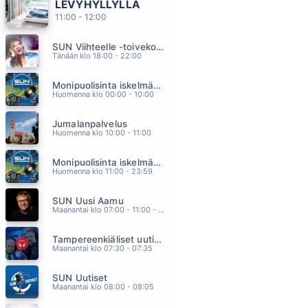
LEVYHYLLYLLÄ
PÖLLÖILLE KYYTIÄ
11:00 - 12:00
VESTERINEN YHTYEINEEN
07.12
SUN Viihteelle -toivekonsertti
UUSI ALKU
Tänään klo 18:00 - 22:00
HEIDI PAKARINEN
07.08
Monipuolisinta iskelmää ja parasta poppia
SINÄ OLET AURINKO
Huomenna klo 00:00 - 10:00
SAMULI EDELMANN
07.01
Jumalanpalvelus
MUOTITIETOINEN
Huomenna klo 10:00 - 11:00
LEEVI AND THE LEAVINGS
06.57
Monipuolisinta iskelmää ja parasta poppia
MAISTOIN HUULILLASI MANSIKKAA
Huomenna klo 11:00 - 23:59
PURONTAKA T.T.
06.54
SUN Uusi Aamu
Maanantai klo 07:00 - 11:00 - Studiossa: Kimmo Hoivassilta
Tampereenkiäliset uutiset
Maanantai klo 07:30 - 07:35
SUN Uutiset
Maanantai klo 08:00 - 08:05